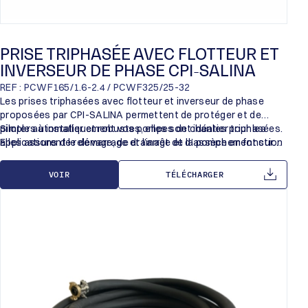
PRISE TRIPHASÉE AVEC FLOTTEUR ET
INVERSEUR DE PHASE CPI-SALINA
REF : PCWF165/1.6-2.4 / PCWF325/25-32
Les prises triphasées avec flotteur et inverseur de phase
proposées par CPI-SALINA permettent de protéger et de
piloter automatiquement vos pompes de chantier triphasées.
Simples à installer et robustes, elles sont idéales pour les
Elles assurent le démarrage et l’arrêt de la pompe en fonction
applications de relevage, de drainage et d’assèchement sur
du niveau d’eau tout en vérifiant le sens de rotation grâce à
chantier.
leur inverseur de phase intégré.
VOIR
TÉLÉCHARGER