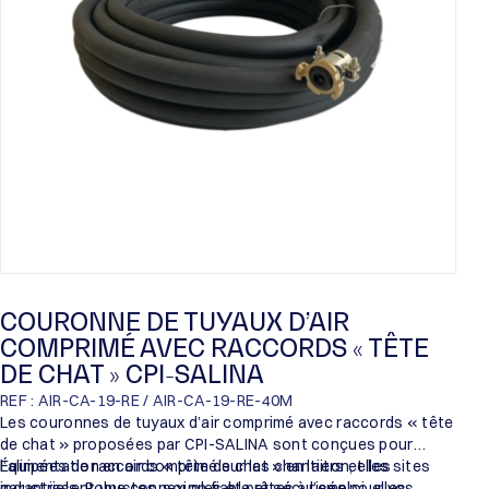
COURONNE DE TUYAUX D’AIR
COMPRIMÉ AVEC RACCORDS « TÊTE
DE CHAT » CPI-SALINA
REF : AIR-CA-19-RE / AIR-CA-19-RE-40M
Les couronnes de tuyaux d’air comprimé avec raccords « tête
de chat » proposées par CPI-SALINA sont conçues pour
l’alimentation en air comprimé sur les chantiers et les sites
Équipées de raccords « tête de chat » en laiton, elles
industriels. Robustes, souples et prêtes à l’emploi, elles
garantissent une connexion fiable et sécurisée pour vos