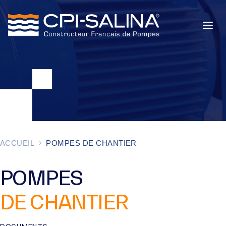
POMPES INDUSTRIELLES
POMPES DE CHANTIER
SERVICES
À PROPOS
ACCUEIL
POMPES DE CHANTIER
ACTUALITÉS
POMPES
DE CHANTIER