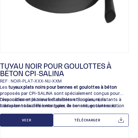
TUYAU NOIR POUR GOULOTTES À
BÉTON CPI-SALINA
REF : NOIR-PLAT-XXX-NU-XXM
Les
tuyaux plats noirs pour bennes et goulottes à béton
proposés par CPI-SALINA sont spécialement conçus pour
l’évacuation et le transfert du béton. Souples, résistants à
Disponibles en plusieurs diamètres et longueurs, ils
l’abrasion et faciles à manipuler, ils constituent une solution
s’adaptent aux différents types de bennes, goulottes et
fiable pour les applications sur chantier.
équipements de coulage du béton.
VOIR
TÉLÉCHARGER