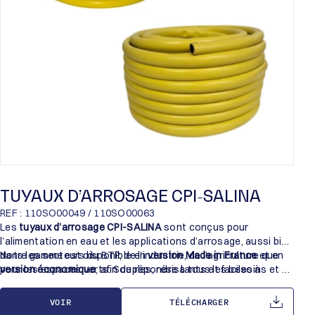
TUYAUX D’ARROSAGE CPI-SALINA
REF : 110SO00049 / 110SO00063
Les
tuyaux d’arrosage CPI-SALINA
sont conçus pour
l’alimentation en eau et les applications d’arrosage, aussi bien
dans les secteurs du BTP, de l’industrie, de l’agriculture que
Notre gamme est disponible en
version Made in France
et en
pour les espaces verts. Souples, résistants et faciles à
version économique
, afin de répondre à tous les besoins et à
manipuler, ils assurent un débit d’eau fiable au quotidien.
tous les budgets.
VOIR
TÉLÉCHARGER