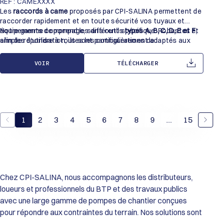
REF : CAMEXXXX
Les
raccords à came
proposés par CPI-SALINA permettent de
raccorder rapidement et en toute sécurité vos tuyaux et
équipements de pompage, sans outil spécifique. Robustes et
Notre gamme comprend les différents
types A, B, C, D, E et F
,
simples d’utilisation, ils sont particulièrement adaptés aux
afin de répondre à toutes les configurations de
applications de transfert de fluides dans le BTP, l’industrie,
raccordement.
l’assainissement, l’agriculture et le traitement des eaux.
VOIR
TÉLÉCHARGER
1
2
3
4
5
6
7
8
9
…
15
Chez CPI-SALINA, nous accompagnons les distributeurs,
loueurs et professionnels du BTP et des travaux publics
avec une large gamme de pompes de chantier conçues
pour répondre aux contraintes du terrain. Nos solutions sont