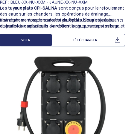
REF : BLEU-XX-NU-XXM - JAUNE-XX-NU-XXM
Les
tuyaux plats CPI-SALINA
sont conçus pour le refoulement
des eaux sur les chantiers, les opérations de drainage,
d’assèchement et de transfert de fluides. Souples, résistants
Notre gamme comprend des
tuyaux plats bleus
et
jaunes
,
et faciles à manipuler, ils se replient à plat pour un stockage et
disponibles en plusieurs diamètres, longueurs et pressions de
un transport facilités.
service afin de s’adapter à vos différentes applications de
pompage.
VOIR
TÉLÉCHARGER