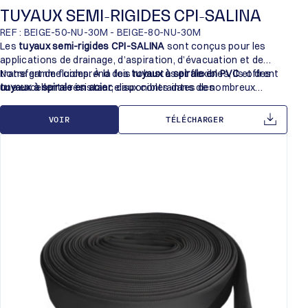
TUYAUX SEMI-RIGIDES CPI-SALINA
REF : BEIGE-50-NU-30M - BEIGE-80-NU-30M
Les
tuyaux semi-rigides CPI-SALINA
sont conçus pour les
applications de drainage, d’aspiration, d’évacuation et de
transfert de fluides. À la fois robustes et flexibles, ils offrent
Notre gamme comprend des
tuyaux à spirale en PVC
et des
une excellente résistance aux contraintes des
tuyaux à spirale en acier
, disponibles dans de nombreux
environnements industriels et des chantiers.
diamètres pour répondre à tous vos besoins.
VOIR
TÉLÉCHARGER