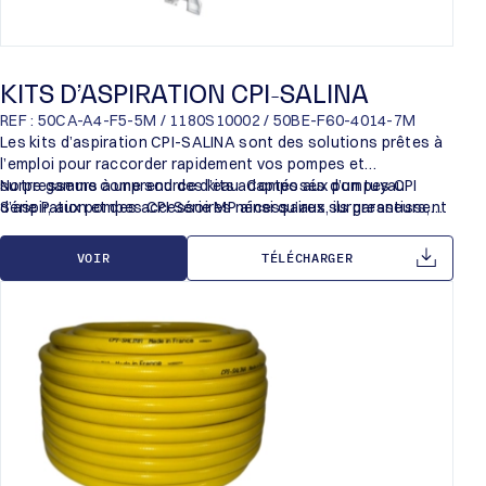
KITS D’ASPIRATION CPI-SALINA
REF : 50CA-A4-F5-5M / 1180S10002 / 50BE-F60-4014-7M
Les kits d’aspiration CPI-SALINA sont des solutions prêtes à
l’emploi pour raccorder rapidement vos pompes et
surpresseurs à une source d’eau. Composés d’un tuyau
Notre gamme comprend des kits adaptés aux pompes CPI
d’aspiration et des accessoires nécessaires, ils garantissent
Série P, aux pompes CPI Série MP ainsi qu’aux surpresseurs,
une aspiration fiable et facilitent la mise en service de vos
avec ou sans clapet selon les modèles.
équipements.
VOIR
TÉLÉCHARGER