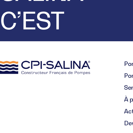
C’EST
Pom
Po
Se
À 
Act
De