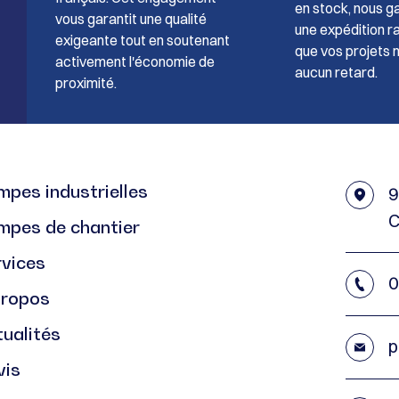
en stock, nous g
vous garantit une qualité
une expédition ra
exigeante tout en soutenant
que vos projets 
activement l'économie de
aucun retard.
proximité.
pes industrielles
9
C
mpes de chantier
rvices
0
propos
ualités
p
vis