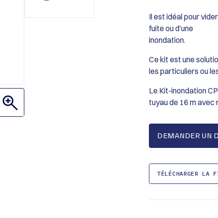
Il est idéal pour vid
fuite ou d’une
inondation.
Ce kit est une solut
les particuliers ou l
Le Kit-inondation C
tuyau de 16 m avec r
DEMANDER UN D
TÉLÉCHARGER LA F