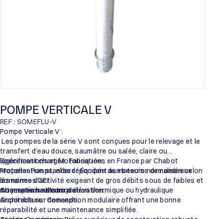
POMPE VERTICALE V
REF : SOMEFLU-V
Pompe Verticale V :
Les pompes de la série V sont conçues pour le relevage et le
transfert d’eau douce, saumâtre ou salée, claire ou
légèrement chargée. Fabriquées en France par Chabot
Spécifications et Motorisation :
Propeller Pumps, elles répondent aux besoins de nombreux
Motorisation standard : Équipée de moteurs normalisés selon
domaines d’activité exigeant de gros débits sous de faibles et
les normes CEI.
moyennes hauteurs d’élévation.
Alternatives : Motorisation thermique ou hydraulique
Conception mécanique :
disponible sur demande.
Architecture : Conception modulaire offrant une bonne
réparabilité et une maintenance simplifiée.