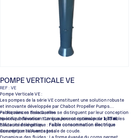
POMPE VERTICALE VE
REF : VE
Pompe Verticale VE :
Les pompes de la série VE constituent une solution robuste
et innovante développée par Chabot Propeller Pumps.
Fabriquées en France, elles se distinguent par leur conception
Performances de la Gamme :
spécifique favorisant un écoulement optimal pour les faibles
Hauteur d’élévation : Conçue pour un maximum de
1,75 m
.
hauteurs d’élévation.
Efficacité énergétique :
Faible consommation électrique
assurée par l’absence totale de coude.
Conception et Avantages :
Dynamique des fluides : La forme évasée du corps permet