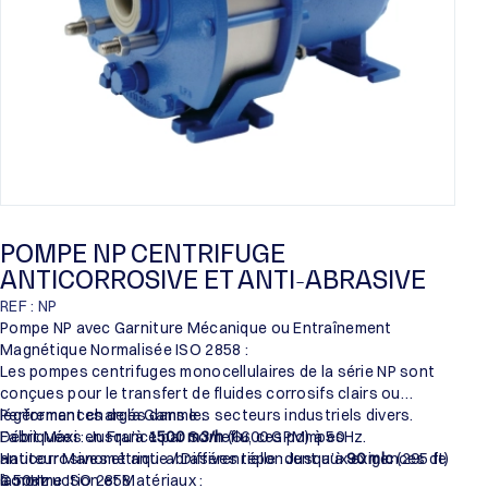
POMPE NP CENTRIFUGE
ANTICORROSIVE ET ANTI-ABRASIVE
REF : NP
Pompe NP avec Garniture Mécanique ou Entraînement
Magnétique Normalisée ISO 2858 :
Les pompes centrifuges monocellulaires de la série NP sont
conçues pour le transfert de fluides corrosifs clairs ou
légèrement chargés dans les secteurs industriels divers.
Performances de la Gamme :
Fabriquées en France par Someflu, ces pompes
Débit Maxi : Jusqu’à
1500 m3/h
(6600 GPM) à 50Hz.
anticorrosives et anti-abrasives répondent aux exigences de
Hauteur Manométrique / Différentielle : Jusqu’à
90 mlc
(295 ft)
la norme ISO 2858.
à 50Hz.
Construction et Matériaux :