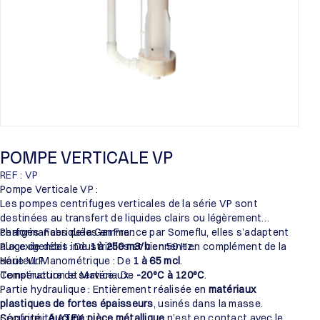
POMPE VERTICALE VP
REF : VP
Pompe Verticale VP :
Les pompes centrifuges verticales de la série VP sont
destinées au transfert de liquides clairs ou légèrement
chargés. Fabriquées en France par Someflu, elles s’adaptent
Performances de la Gamme :
aux exigences industrielles et viennent en complément de la
Plage de débit : De
1 à 250 m3/h
en 50 Hz.
série VLP.
Hauteur Manométrique : De
1 à 65 mcl
.
Température de service : De
Construction et Matériaux :
-20°C à 120°C
.
Partie hydraulique : Entièrement réalisée en
matériaux
plastiques de fortes épaisseurs
, usinés dans la masse.
Sécurité :
Conformité ATEX :
Aucune pièce métallique
n’est en contact avec le