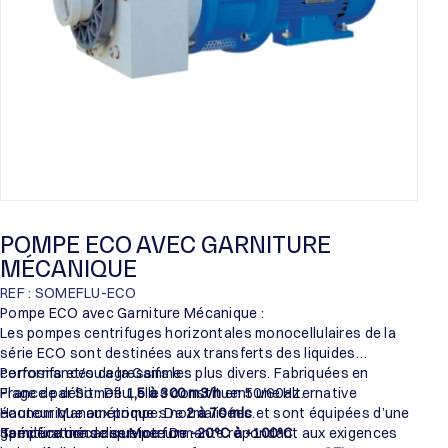
POMPE ECO AVEC GARNITURE
MÉCANIQUE
REF : SOMEFLU-ECO
Pompe ECO avec Garniture Mécanique :
Les pompes centrifuges horizontales monocellulaires de la
série ECO sont destinées aux transferts des liquides
corrosifs et/ou agressifs les plus divers. Fabriquées en
Performances de la Gamme :
France par Someflu, elles constituent une alternative
Plage de débit : De
1,5 à 300 m3/h
en 50/60Hz.
économique aux pompes normalisées et sont équipées d’une
Hauteur Manométrique : De
2 à 70 mlc
.
garniture mécanique performante répondant aux exigences
Température de service : De
Spécifications des Moteurs :
-20°C à +100°C
.