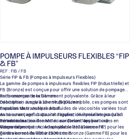
POMPE À IMPULSEURS FLEXIBLES “FIP
& FB”
REF : FIB / FB
Série FIP & FB (Pompes à Impulseurs Flexibles)
La gamme de pompes à impulseurs flexibles FIP (Industrielle) et
FB (Bronze) est conçue pour offrir une solution de pompage
auto-amorçante extrêmement polyvalente. Grâce à leur
Performances de la Gamme :
conception simple à une seule pièce mobile, ces pompes sont
Débit Maxi : Jusqu’à 30 m³/h (500 L/min).
capables de transférer des fluides de viscosités variées tout
Pression Maxi : Jusqu’à 4 bar.
en assurant un flux doux et régulier, idéal pour les produits
Auto-amorçage : Capacité d’aspiration immédiate jusqu’à 5
sensibles au cisaillement ou contenant des particules en
mètres à sec.
Personnalisation des Matériaux (Selon l’application) :
suspension.
Vitesse de rotation : Adaptable selon la viscosité,
Corps de pompe : Acier Inoxydable 316 (Gamme FIP) pour les
généralement de 700 à 1500 tr/min.
fluides corrosifs/alimentaires ou Bronze (Gamme FB) pour les