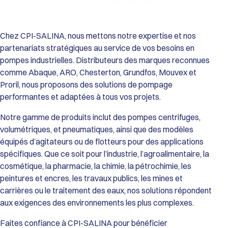
Performances de la Gamme HDX :
Débit Maxi : De 9 600 L/h (HDX40) jusqu’à 34 700 L/h (HDX80).
Pression Différentielle : Jusqu’à 15 bar.
Viscosité : Capacité de transfert jusqu’à 55 000 cSt (modèle
Chez CPI-SALINA, nous mettons notre expertise et nos
HDX80).
partenariats stratégiques au service de vos besoins en
Température de service : De 0°C à 70°C (Standard) et jusqu’à
pompes industrielles. Distributeurs des marques reconnues
80°C (avec tuyau EPDM).
comme Abaque, ARO, Chesterton, Grundfos, Mouvex et
Passage de solides : Particules dures jusqu’à 12 mm et
Proril, nous proposons des solutions de pompage
particules souples jusqu’à 20 mm.
Construction et Matériaux :
performantes et adaptées à tous vos projets.
Corps de pompe : Fonte GS.
Roue et Couvercle : Fonte GS et Acier haute résistance.
Notre gamme de produits inclut des pompes centrifuges,
Tuyaux Configurables (selon l’application) : Caoutchouc
volumétriques, et pneumatiques, ainsi que des modèles
Naturel (Standard), EPDM, Buna N (NBR), Buna N Alimentaire
équipés d’agitateurs ou de flotteurs pour des applications
(FDA), ou Hypalon.
spécifiques. Que ce soit pour l’industrie, l’agroalimentaire, la
Raccordements : Brides robustes ISO PN16 (Standard) ou ISO
cosmétique, la pharmacie, la chimie, la pétrochimie, les
PN20 / ANSI 150 (Option).
Atouts Opérationnels :
peintures et encres, les travaux publics, les mines et
Fiabilité Maximale : Absence totale de garnitures mécaniques,
carrières ou le traitement des eaux, nos solutions répondent
de clapets ou de vannes, éliminant les risques de fuites et de
aux exigences des environnements les plus complexes.
blocages.
Maintenance Simplifiée : Le tuyau est l’unique pièce d’usure,
Faites confiance à CPI-SALINA pour bénéficier