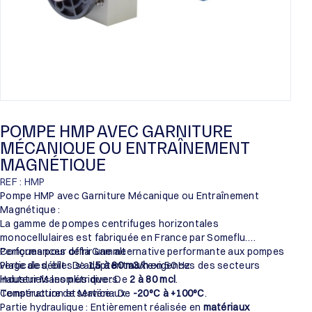
POMPE HMP AVEC GARNITURE
MÉCANIQUE OU ENTRAÎNEMENT
MAGNÉTIQUE
REF : HMP
Pompe HMP avec Garniture Mécanique ou Entraînement
Magnétique :
La gamme de pompes centrifuges horizontales
monocellulaires est fabriquée en France par Someflu.
Conçues pour offrir une alternative performante aux pompes
Performances de la Gamme :
verticales, elles s’adaptent aux exigences des secteurs
Plage de débit : De
1,5 à 80 m3/h
en 50 Hz.
industriels les plus divers.
Hauteur Manométrique : De
2 à 80 mcl
.
Température de service : De
Construction et Matériaux :
-20°C à +100°C
.
Partie hydraulique : Entièrement réalisée en
matériaux