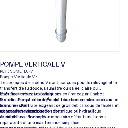
POMPE VERTICALE V
REF : SOMEFLU-V
Pompe Verticale V :
Les pompes de la série V sont conçues pour le relevage et le
transfert d’eau douce, saumâtre ou salée, claire ou
légèrement chargée. Fabriquées en France par Chabot
Spécifications et Motorisation :
Propeller Pumps, elles répondent aux besoins de nombreux
Motorisation standard : Équipée de moteurs normalisés selon
domaines d’activité exigeant de gros débits sous de faibles et
les normes CEI.
moyennes hauteurs d’élévation.
Alternatives : Motorisation thermique ou hydraulique
Conception mécanique :
disponible sur demande.
Architecture : Conception modulaire offrant une bonne
réparabilité et une maintenance simplifiée.