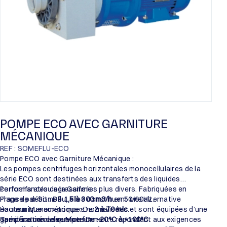
POMPE ECO AVEC GARNITURE
MÉCANIQUE
REF : SOMEFLU-ECO
Pompe ECO avec Garniture Mécanique :
Les pompes centrifuges horizontales monocellulaires de la
série ECO sont destinées aux transferts des liquides
corrosifs et/ou agressifs les plus divers. Fabriquées en
Performances de la Gamme :
France par Someflu, elles constituent une alternative
Plage de débit : De
1,5 à 300 m3/h
en 50/60Hz.
économique aux pompes normalisées et sont équipées d’une
Hauteur Manométrique : De
2 à 70 mlc
.
garniture mécanique performante répondant aux exigences
Température de service : De
Spécifications des Moteurs :
-20°C à +100°C
.