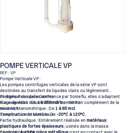
POMPE VERTICALE VP
REF : VP
Pompe Verticale VP :
Les pompes centrifuges verticales de la série VP sont
destinées au transfert de liquides clairs ou légèrement
chargés. Fabriquées en France par Someflu, elles s’adaptent
Performances de la Gamme :
aux exigences industrielles et viennent en complément de la
Plage de débit : De
1 à 250 m3/h
en 50 Hz.
série VLP.
Hauteur Manométrique : De
1 à 65 mcl
.
Température de service : De
Construction et Matériaux :
-20°C à 120°C
.
Partie hydraulique : Entièrement réalisée en
matériaux
plastiques de fortes épaisseurs
, usinés dans la masse.
Sécurité :
Conformité ATEX :
Aucune pièce métallique
n’est en contact avec le