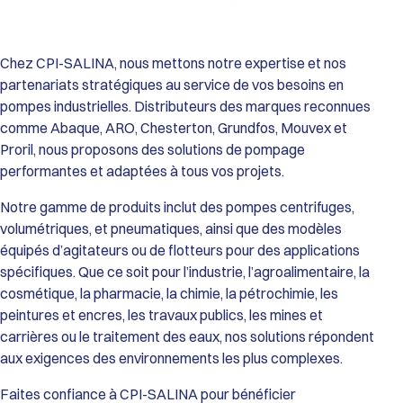
Performances de la Gamme HDX :
Débit Maxi : De 9 600 L/h (HDX40) jusqu’à 34 700 L/h (HDX80).
Pression Différentielle : Jusqu’à 15 bar.
Viscosité : Capacité de transfert jusqu’à 55 000 cSt (modèle
Chez CPI-SALINA, nous mettons notre expertise et nos
HDX80).
partenariats stratégiques au service de vos besoins en
Température de service : De 0°C à 70°C (Standard) et jusqu’à
pompes industrielles. Distributeurs des marques reconnues
80°C (avec tuyau EPDM).
comme Abaque, ARO, Chesterton, Grundfos, Mouvex et
Passage de solides : Particules dures jusqu’à 12 mm et
Proril, nous proposons des solutions de pompage
particules souples jusqu’à 20 mm.
Construction et Matériaux :
performantes et adaptées à tous vos projets.
Corps de pompe : Fonte GS.
Roue et Couvercle : Fonte GS et Acier haute résistance.
Notre gamme de produits inclut des pompes centrifuges,
Tuyaux Configurables (selon l’application) : Caoutchouc
volumétriques, et pneumatiques, ainsi que des modèles
Naturel (Standard), EPDM, Buna N (NBR), Buna N Alimentaire
équipés d’agitateurs ou de flotteurs pour des applications
(FDA), ou Hypalon.
spécifiques. Que ce soit pour l’industrie, l’agroalimentaire, la
Raccordements : Brides robustes ISO PN16 (Standard) ou ISO
cosmétique, la pharmacie, la chimie, la pétrochimie, les
PN20 / ANSI 150 (Option).
Atouts Opérationnels :
peintures et encres, les travaux publics, les mines et
Fiabilité Maximale : Absence totale de garnitures mécaniques,
carrières ou le traitement des eaux, nos solutions répondent
de clapets ou de vannes, éliminant les risques de fuites et de
aux exigences des environnements les plus complexes.
blocages.
Maintenance Simplifiée : Le tuyau est l’unique pièce d’usure,
Faites confiance à CPI-SALINA pour bénéficier