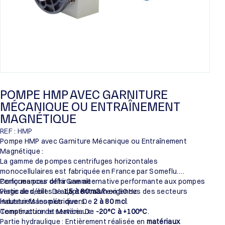
POMPE HMP AVEC GARNITURE
MÉCANIQUE OU ENTRAÎNEMENT
MAGNÉTIQUE
REF : HMP
Pompe HMP avec Garniture Mécanique ou Entraînement
Magnétique :
La gamme de pompes centrifuges horizontales
monocellulaires est fabriquée en France par Someflu.
Conçues pour offrir une alternative performante aux pompes
Performances de la Gamme :
verticales, elles s’adaptent aux exigences des secteurs
Plage de débit : De
1,5 à 80 m3/h
en 50 Hz.
industriels les plus divers.
Hauteur Manométrique : De
2 à 80 mcl
.
Température de service : De
Construction et Matériaux :
-20°C à +100°C
.
Partie hydraulique : Entièrement réalisée en
matériaux