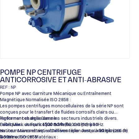
POMPE NP CENTRIFUGE
ANTICORROSIVE ET ANTI-ABRASIVE
REF : NP
Pompe NP avec Garniture Mécanique ou Entraînement
Magnétique Normalisée ISO 2858 :
Les pompes centrifuges monocellulaires de la série NP sont
conçues pour le transfert de fluides corrosifs clairs ou
légèrement chargés dans les secteurs industriels divers.
Performances de la Gamme :
Fabriquées en France par Someflu, ces pompes
Débit Maxi : Jusqu’à
1500 m3/h
(6600 GPM) à 50Hz.
anticorrosives et anti-abrasives répondent aux exigences de
Hauteur Manométrique / Différentielle : Jusqu’à
90 mlc
(295 ft)
la norme ISO 2858.
à 50Hz.
Construction et Matériaux :