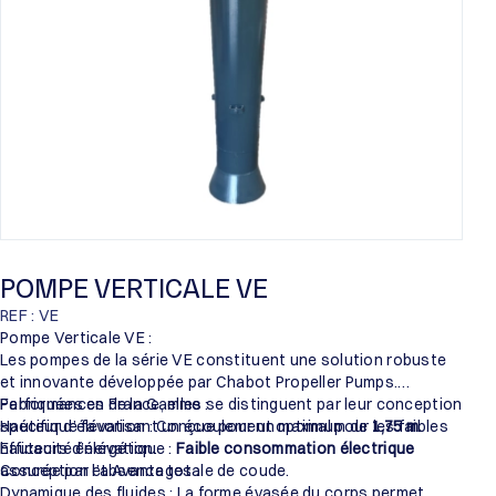
POMPE VERTICALE VE
REF : VE
Pompe Verticale VE :
Les pompes de la série VE constituent une solution robuste
et innovante développée par Chabot Propeller Pumps.
Fabriquées en France, elles se distinguent par leur conception
Performances de la Gamme :
spécifique favorisant un écoulement optimal pour les faibles
Hauteur d’élévation : Conçue pour un maximum de
1,75 m
.
hauteurs d’élévation.
Efficacité énergétique :
Faible consommation électrique
assurée par l’absence totale de coude.
Conception et Avantages :
Dynamique des fluides : La forme évasée du corps permet