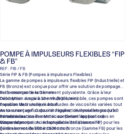
POMPE À IMPULSEURS FLEXIBLES “FIP
& FB”
REF : FIB / FB
Série FIP & FB (Pompes à Impulseurs Flexibles)
La gamme de pompes à impulseurs flexibles FIP (Industrielle) et
FB (Bronze) est conçue pour offrir une solution de pompage
auto-amorçante extrêmement polyvalente. Grâce à leur
Performances de la Gamme :
conception simple à une seule pièce mobile, ces pompes sont
Débit Maxi : Jusqu’à 30 m³/h (500 L/min).
capables de transférer des fluides de viscosités variées tout
Pression Maxi : Jusqu’à 4 bar.
en assurant un flux doux et régulier, idéal pour les produits
Auto-amorçage : Capacité d’aspiration immédiate jusqu’à 5
sensibles au cisaillement ou contenant des particules en
mètres à sec.
Personnalisation des Matériaux (Selon l’application) :
suspension.
Vitesse de rotation : Adaptable selon la viscosité,
Corps de pompe : Acier Inoxydable 316 (Gamme FIP) pour les
généralement de 700 à 1500 tr/min.
fluides corrosifs/alimentaires ou Bronze (Gamme FB) pour les