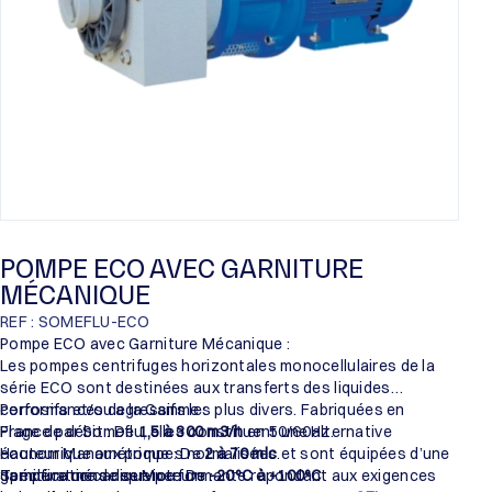
POMPE ECO AVEC GARNITURE
MÉCANIQUE
REF : SOMEFLU-ECO
Pompe ECO avec Garniture Mécanique :
Les pompes centrifuges horizontales monocellulaires de la
série ECO sont destinées aux transferts des liquides
corrosifs et/ou agressifs les plus divers. Fabriquées en
Performances de la Gamme :
France par Someflu, elles constituent une alternative
Plage de débit : De
1,5 à 300 m3/h
en 50/60Hz.
économique aux pompes normalisées et sont équipées d’une
Hauteur Manométrique : De
2 à 70 mlc
.
garniture mécanique performante répondant aux exigences
Température de service : De
Spécifications des Moteurs :
-20°C à +100°C
.