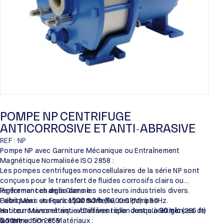
POMPE NP CENTRIFUGE
ANTICORROSIVE ET ANTI-ABRASIVE
REF : NP
Pompe NP avec Garniture Mécanique ou Entraînement
Magnétique Normalisée ISO 2858 :
Les pompes centrifuges monocellulaires de la série NP sont
conçues pour le transfert de fluides corrosifs clairs ou
légèrement chargés dans les secteurs industriels divers.
Performances de la Gamme :
Fabriquées en France par Someflu, ces pompes
Débit Maxi : Jusqu’à
1500 m3/h
(6600 GPM) à 50Hz.
anticorrosives et anti-abrasives répondent aux exigences de
Hauteur Manométrique / Différentielle : Jusqu’à
90 mlc
(295 ft)
la norme ISO 2858.
à 50Hz.
Construction et Matériaux :