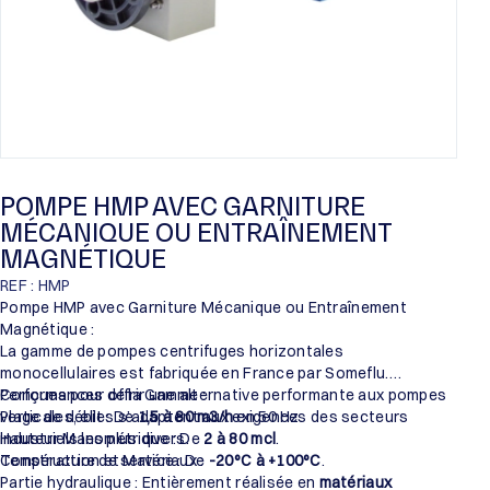
POMPE HMP AVEC GARNITURE
MÉCANIQUE OU ENTRAÎNEMENT
MAGNÉTIQUE
REF : HMP
Pompe HMP avec Garniture Mécanique ou Entraînement
Magnétique :
La gamme de pompes centrifuges horizontales
monocellulaires est fabriquée en France par Someflu.
Conçues pour offrir une alternative performante aux pompes
Performances de la Gamme :
verticales, elles s’adaptent aux exigences des secteurs
Plage de débit : De
1,5 à 80 m3/h
en 50 Hz.
industriels les plus divers.
Hauteur Manométrique : De
2 à 80 mcl
.
Température de service : De
Construction et Matériaux :
-20°C à +100°C
.
Partie hydraulique : Entièrement réalisée en
matériaux