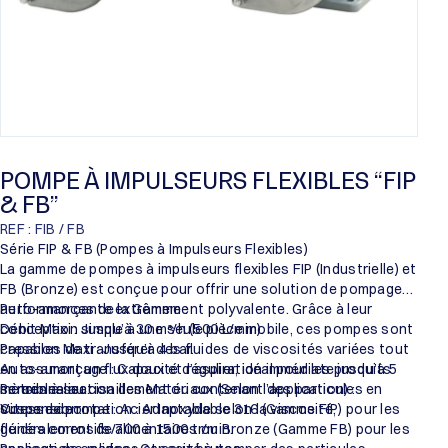
POMPE À IMPULSEURS FLEXIBLES “FIP
& FB”
REF : FIB / FB
Série FIP & FB (Pompes à Impulseurs Flexibles)
La gamme de pompes à impulseurs flexibles FIP (Industrielle) et
FB (Bronze) est conçue pour offrir une solution de pompage
auto-amorçante extrêmement polyvalente. Grâce à leur
Performances de la Gamme :
conception simple à une seule pièce mobile, ces pompes sont
Débit Maxi : Jusqu’à 30 m³/h (500 L/min).
capables de transférer des fluides de viscosités variées tout
Pression Maxi : Jusqu’à 4 bar.
en assurant un flux doux et régulier, idéal pour les produits
Auto-amorçage : Capacité d’aspiration immédiate jusqu’à 5
sensibles au cisaillement ou contenant des particules en
mètres à sec.
Personnalisation des Matériaux (Selon l’application) :
suspension.
Vitesse de rotation : Adaptable selon la viscosité,
Corps de pompe : Acier Inoxydable 316 (Gamme FIP) pour les
généralement de 700 à 1500 tr/min.
fluides corrosifs/alimentaires ou Bronze (Gamme FB) pour les