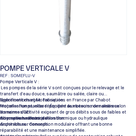
POMPE VERTICALE V
REF : SOMEFLU-V
Pompe Verticale V :
Les pompes de la série V sont conçues pour le relevage et le
transfert d’eau douce, saumâtre ou salée, claire ou
légèrement chargée. Fabriquées en France par Chabot
Spécifications et Motorisation :
Propeller Pumps, elles répondent aux besoins de nombreux
Motorisation standard : Équipée de moteurs normalisés selon
domaines d’activité exigeant de gros débits sous de faibles et
les normes CEI.
moyennes hauteurs d’élévation.
Alternatives : Motorisation thermique ou hydraulique
Conception mécanique :
disponible sur demande.
Architecture : Conception modulaire offrant une bonne
réparabilité et une maintenance simplifiée.