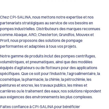
Performances de la Gamme HDX :
Débit Maxi : De 9 600 L/h (HDX40) jusqu’à 34 700 L/h (HDX80).
Pression Différentielle : Jusqu’à 15 bar.
Viscosité : Capacité de transfert jusqu’à 55 000 cSt (modèle
Chez CPI-SALINA, nous mettons notre expertise et nos
HDX80).
partenariats stratégiques au service de vos besoins en
Température de service : De 0°C à 70°C (Standard) et jusqu’à
pompes industrielles. Distributeurs des marques reconnues
80°C (avec tuyau EPDM).
comme Abaque, ARO, Chesterton, Grundfos, Mouvex et
Passage de solides : Particules dures jusqu’à 12 mm et
Proril, nous proposons des solutions de pompage
particules souples jusqu’à 20 mm.
Construction et Matériaux :
performantes et adaptées à tous vos projets.
Corps de pompe : Fonte GS.
Roue et Couvercle : Fonte GS et Acier haute résistance.
Notre gamme de produits inclut des pompes centrifuges,
Tuyaux Configurables (selon l’application) : Caoutchouc
volumétriques, et pneumatiques, ainsi que des modèles
Naturel (Standard), EPDM, Buna N (NBR), Buna N Alimentaire
équipés d’agitateurs ou de flotteurs pour des applications
(FDA), ou Hypalon.
spécifiques. Que ce soit pour l’industrie, l’agroalimentaire, la
Raccordements : Brides robustes ISO PN16 (Standard) ou ISO
cosmétique, la pharmacie, la chimie, la pétrochimie, les
PN20 / ANSI 150 (Option).
Atouts Opérationnels :
peintures et encres, les travaux publics, les mines et
Fiabilité Maximale : Absence totale de garnitures mécaniques,
carrières ou le traitement des eaux, nos solutions répondent
de clapets ou de vannes, éliminant les risques de fuites et de
aux exigences des environnements les plus complexes.
blocages.
Maintenance Simplifiée : Le tuyau est l’unique pièce d’usure,
Faites confiance à CPI-SALINA pour bénéficier