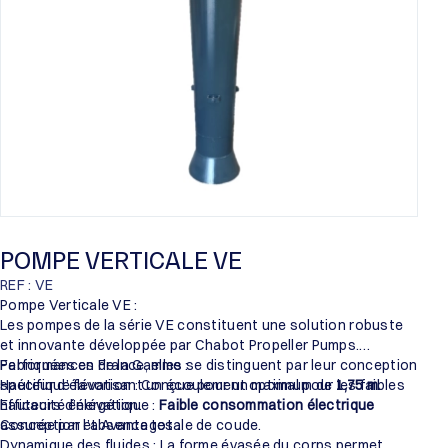
POMPE VERTICALE VE
REF : VE
Pompe Verticale VE :
Les pompes de la série VE constituent une solution robuste
et innovante développée par Chabot Propeller Pumps.
Fabriquées en France, elles se distinguent par leur conception
Performances de la Gamme :
spécifique favorisant un écoulement optimal pour les faibles
Hauteur d’élévation : Conçue pour un maximum de
1,75 m
.
hauteurs d’élévation.
Efficacité énergétique :
Faible consommation électrique
assurée par l’absence totale de coude.
Conception et Avantages :
Dynamique des fluides : La forme évasée du corps permet