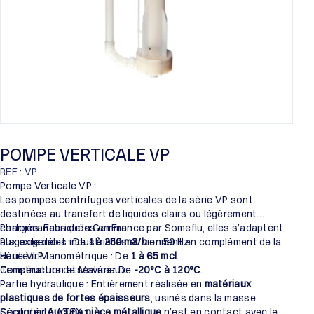
POMPE VERTICALE VP
REF : VP
Pompe Verticale VP :
Les pompes centrifuges verticales de la série VP sont
destinées au transfert de liquides clairs ou légèrement
chargés. Fabriquées en France par Someflu, elles s’adaptent
Performances de la Gamme :
aux exigences industrielles et viennent en complément de la
Plage de débit : De
1 à 250 m3/h
en 50 Hz.
série VLP.
Hauteur Manométrique : De
1 à 65 mcl
.
Température de service : De
Construction et Matériaux :
-20°C à 120°C
.
Partie hydraulique : Entièrement réalisée en
matériaux
plastiques de fortes épaisseurs
, usinés dans la masse.
Sécurité :
Conformité ATEX :
Aucune pièce métallique
n’est en contact avec le