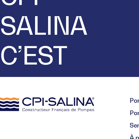
SALINA
C’EST
Pom
Po
Se
À 