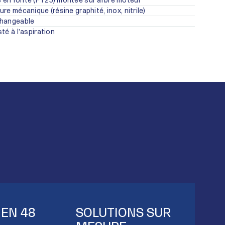
 en fonte (FT25) montée sur arbre moteur
re mécanique (résine graphité, inox, nitrile)
changeable
té à l’aspiration
 EN 48
SOLUTIONS SUR