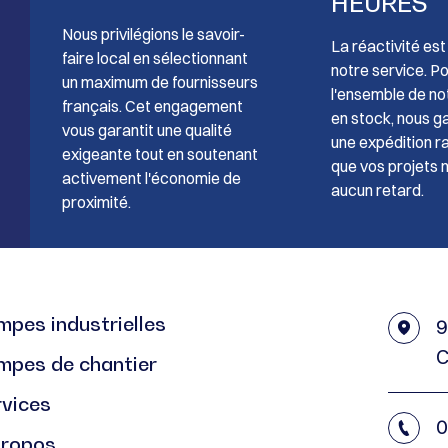
HEURES
Nous privilégions le savoir-
La réactivité es
faire local en sélectionnant
notre service. P
un maximum de fournisseurs
l'ensemble de no
français. Cet engagement
en stock, nous g
vous garantit une qualité
une expédition ra
exigeante tout en soutenant
que vos projets 
activement l'économie de
aucun retard.
proximité.
pes industrielles
9
C
mpes de chantier
rvices
0
propos