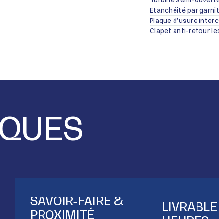
Turbine semi-ouverte
Etanchéité par garnitu
Plaque d’usure inter
Clapet anti-retour les
IQUES
SAVOIR-FAIRE &
LIVRABLE
PROXIMITÉ