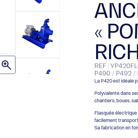
ANC
« P
RICH
REF : YP420FLO
P490 / P492 /
La P420 est idéale p
Polyvalente dans se
chantiers, boues, sab
Flasquée électrique 
facilement transport
Sa fabrication en fon