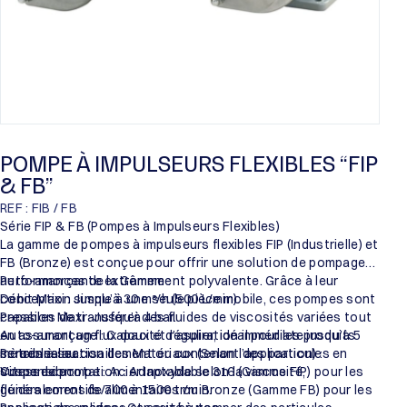
POMPE À IMPULSEURS FLEXIBLES “FIP
& FB”
REF : FIB / FB
Série FIP & FB (Pompes à Impulseurs Flexibles)
La gamme de pompes à impulseurs flexibles FIP (Industrielle) et
FB (Bronze) est conçue pour offrir une solution de pompage
auto-amorçante extrêmement polyvalente. Grâce à leur
Performances de la Gamme :
conception simple à une seule pièce mobile, ces pompes sont
Débit Maxi : Jusqu’à 30 m³/h (500 L/min).
capables de transférer des fluides de viscosités variées tout
Pression Maxi : Jusqu’à 4 bar.
en assurant un flux doux et régulier, idéal pour les produits
Auto-amorçage : Capacité d’aspiration immédiate jusqu’à 5
sensibles au cisaillement ou contenant des particules en
mètres à sec.
Personnalisation des Matériaux (Selon l’application) :
suspension.
Vitesse de rotation : Adaptable selon la viscosité,
Corps de pompe : Acier Inoxydable 316 (Gamme FIP) pour les
généralement de 700 à 1500 tr/min.
fluides corrosifs/alimentaires ou Bronze (Gamme FB) pour les