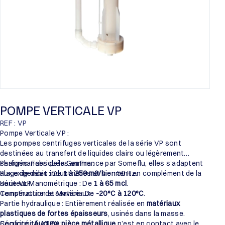
POMPE VERTICALE VP
REF : VP
Pompe Verticale VP :
Les pompes centrifuges verticales de la série VP sont
destinées au transfert de liquides clairs ou légèrement
chargés. Fabriquées en France par Someflu, elles s’adaptent
Performances de la Gamme :
aux exigences industrielles et viennent en complément de la
Plage de débit : De
1 à 250 m3/h
en 50 Hz.
série VLP.
Hauteur Manométrique : De
1 à 65 mcl
.
Température de service : De
Construction et Matériaux :
-20°C à 120°C
.
Partie hydraulique : Entièrement réalisée en
matériaux
plastiques de fortes épaisseurs
, usinés dans la masse.
Sécurité :
Conformité ATEX :
Aucune pièce métallique
n’est en contact avec le