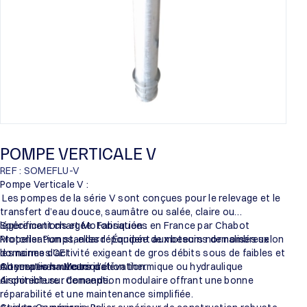
POMPE VERTICALE V
REF : SOMEFLU-V
Pompe Verticale V :
Les pompes de la série V sont conçues pour le relevage et le
transfert d’eau douce, saumâtre ou salée, claire ou
légèrement chargée. Fabriquées en France par Chabot
Spécifications et Motorisation :
Propeller Pumps, elles répondent aux besoins de nombreux
Motorisation standard : Équipée de moteurs normalisés selon
domaines d’activité exigeant de gros débits sous de faibles et
les normes CEI.
moyennes hauteurs d’élévation.
Alternatives : Motorisation thermique ou hydraulique
Conception mécanique :
disponible sur demande.
Architecture : Conception modulaire offrant une bonne
réparabilité et une maintenance simplifiée.