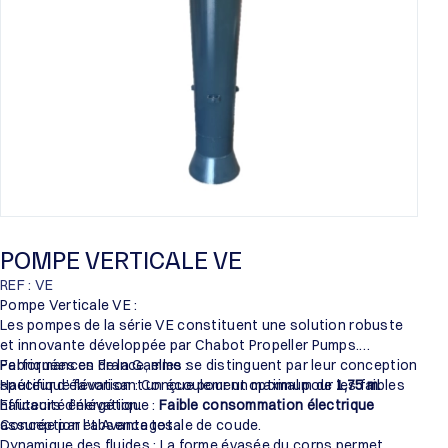
POMPE VERTICALE VE
REF : VE
Pompe Verticale VE :
Les pompes de la série VE constituent une solution robuste
et innovante développée par Chabot Propeller Pumps.
Fabriquées en France, elles se distinguent par leur conception
Performances de la Gamme :
spécifique favorisant un écoulement optimal pour les faibles
Hauteur d’élévation : Conçue pour un maximum de
1,75 m
.
hauteurs d’élévation.
Efficacité énergétique :
Faible consommation électrique
assurée par l’absence totale de coude.
Conception et Avantages :
Dynamique des fluides : La forme évasée du corps permet