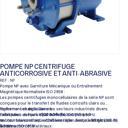
POMPE NP CENTRIFUGE
ANTICORROSIVE ET ANTI-ABRASIVE
REF : NP
Pompe NP avec Garniture Mécanique ou Entraînement
Magnétique Normalisée ISO 2858 :
Les pompes centrifuges monocellulaires de la série NP sont
conçues pour le transfert de fluides corrosifs clairs ou
légèrement chargés dans les secteurs industriels divers.
Performances de la Gamme :
Fabriquées en France par Someflu, ces pompes
Débit Maxi : Jusqu’à
1500 m3/h
(6600 GPM) à 50Hz.
anticorrosives et anti-abrasives répondent aux exigences de
Hauteur Manométrique / Différentielle : Jusqu’à
90 mlc
(295 ft)
la norme ISO 2858.
à 50Hz.
Construction et Matériaux :