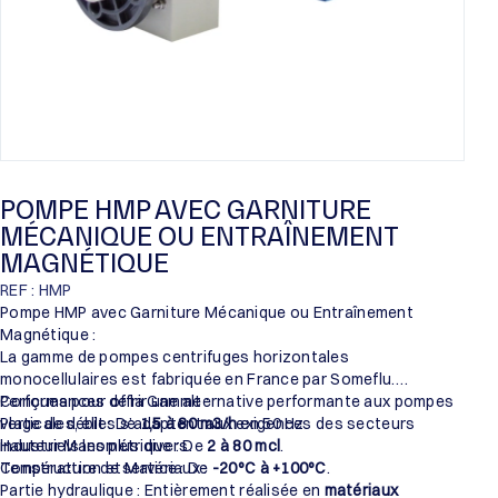
POMPE HMP AVEC GARNITURE
MÉCANIQUE OU ENTRAÎNEMENT
MAGNÉTIQUE
REF : HMP
Pompe HMP avec Garniture Mécanique ou Entraînement
Magnétique :
La gamme de pompes centrifuges horizontales
monocellulaires est fabriquée en France par Someflu.
Conçues pour offrir une alternative performante aux pompes
Performances de la Gamme :
verticales, elles s’adaptent aux exigences des secteurs
Plage de débit : De
1,5 à 80 m3/h
en 50 Hz.
industriels les plus divers.
Hauteur Manométrique : De
2 à 80 mcl
.
Température de service : De
Construction et Matériaux :
-20°C à +100°C
.
Partie hydraulique : Entièrement réalisée en
matériaux