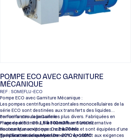
POMPE ECO AVEC GARNITURE
MÉCANIQUE
REF : SOMEFLU-ECO
Pompe ECO avec Garniture Mécanique :
Les pompes centrifuges horizontales monocellulaires de la
série ECO sont destinées aux transferts des liquides
corrosifs et/ou agressifs les plus divers. Fabriquées en
Performances de la Gamme :
France par Someflu, elles constituent une alternative
Plage de débit : De
1,5 à 300 m3/h
en 50/60Hz.
économique aux pompes normalisées et sont équipées d’une
Hauteur Manométrique : De
2 à 70 mlc
.
garniture mécanique performante répondant aux exigences
Température de service : De
Spécifications des Moteurs :
-20°C à +100°C
.