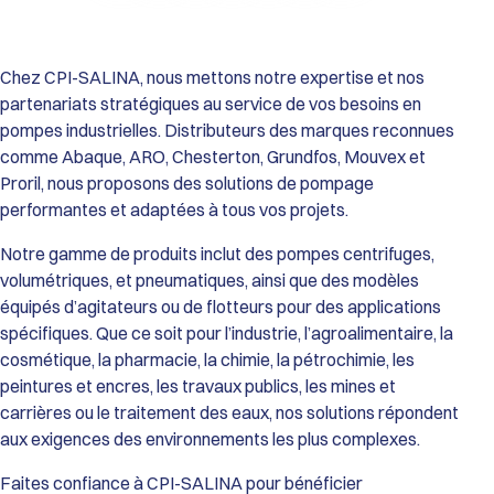
Performances de la Gamme HDX :
Débit Maxi : De 9 600 L/h (HDX40) jusqu’à 34 700 L/h (HDX80).
Pression Différentielle : Jusqu’à 15 bar.
Viscosité : Capacité de transfert jusqu’à 55 000 cSt (modèle
Chez CPI-SALINA, nous mettons notre expertise et nos
HDX80).
partenariats stratégiques au service de vos besoins en
Température de service : De 0°C à 70°C (Standard) et jusqu’à
pompes industrielles. Distributeurs des marques reconnues
80°C (avec tuyau EPDM).
comme Abaque, ARO, Chesterton, Grundfos, Mouvex et
Passage de solides : Particules dures jusqu’à 12 mm et
Proril, nous proposons des solutions de pompage
particules souples jusqu’à 20 mm.
Construction et Matériaux :
performantes et adaptées à tous vos projets.
Corps de pompe : Fonte GS.
Roue et Couvercle : Fonte GS et Acier haute résistance.
Notre gamme de produits inclut des pompes centrifuges,
Tuyaux Configurables (selon l’application) : Caoutchouc
volumétriques, et pneumatiques, ainsi que des modèles
Naturel (Standard), EPDM, Buna N (NBR), Buna N Alimentaire
équipés d’agitateurs ou de flotteurs pour des applications
(FDA), ou Hypalon.
spécifiques. Que ce soit pour l’industrie, l’agroalimentaire, la
Raccordements : Brides robustes ISO PN16 (Standard) ou ISO
cosmétique, la pharmacie, la chimie, la pétrochimie, les
PN20 / ANSI 150 (Option).
Atouts Opérationnels :
peintures et encres, les travaux publics, les mines et
Fiabilité Maximale : Absence totale de garnitures mécaniques,
carrières ou le traitement des eaux, nos solutions répondent
de clapets ou de vannes, éliminant les risques de fuites et de
aux exigences des environnements les plus complexes.
blocages.
Maintenance Simplifiée : Le tuyau est l’unique pièce d’usure,
Faites confiance à CPI-SALINA pour bénéficier