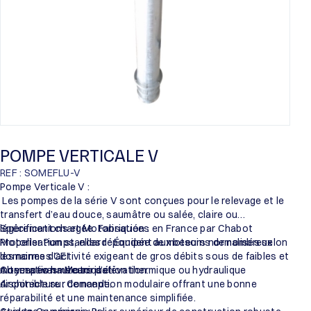
POMPE VERTICALE V
REF : SOMEFLU-V
Pompe Verticale V :
Les pompes de la série V sont conçues pour le relevage et le
transfert d’eau douce, saumâtre ou salée, claire ou
légèrement chargée. Fabriquées en France par Chabot
Spécifications et Motorisation :
Propeller Pumps, elles répondent aux besoins de nombreux
Motorisation standard : Équipée de moteurs normalisés selon
domaines d’activité exigeant de gros débits sous de faibles et
les normes CEI.
moyennes hauteurs d’élévation.
Alternatives : Motorisation thermique ou hydraulique
Conception mécanique :
disponible sur demande.
Architecture : Conception modulaire offrant une bonne
réparabilité et une maintenance simplifiée.