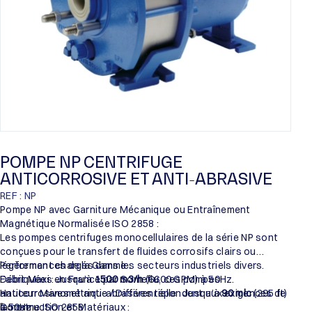
POMPE NP CENTRIFUGE
ANTICORROSIVE ET ANTI-ABRASIVE
REF : NP
Pompe NP avec Garniture Mécanique ou Entraînement
Magnétique Normalisée ISO 2858 :
Les pompes centrifuges monocellulaires de la série NP sont
conçues pour le transfert de fluides corrosifs clairs ou
légèrement chargés dans les secteurs industriels divers.
Performances de la Gamme :
Fabriquées en France par Someflu, ces pompes
Débit Maxi : Jusqu’à
1500 m3/h
(6600 GPM) à 50Hz.
anticorrosives et anti-abrasives répondent aux exigences de
Hauteur Manométrique / Différentielle : Jusqu’à
90 mlc
(295 ft)
la norme ISO 2858.
à 50Hz.
Construction et Matériaux :