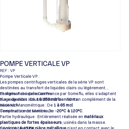
POMPE VERTICALE VP
REF : VP
Pompe Verticale VP :
Les pompes centrifuges verticales de la série VP sont
destinées au transfert de liquides clairs ou légèrement
chargés. Fabriquées en France par Someflu, elles s’adaptent
Performances de la Gamme :
aux exigences industrielles et viennent en complément de la
Plage de débit : De
1 à 250 m3/h
en 50 Hz.
série VLP.
Hauteur Manométrique : De
1 à 65 mcl
.
Température de service : De
Construction et Matériaux :
-20°C à 120°C
.
Partie hydraulique : Entièrement réalisée en
matériaux
plastiques de fortes épaisseurs
, usinés dans la masse.
Sécurité :
Conformité ATEX :
Aucune pièce métallique
n’est en contact avec le