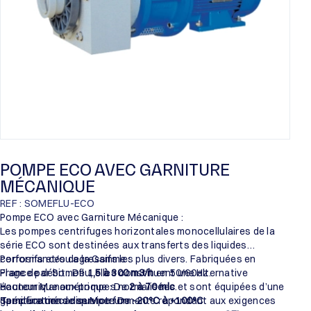
POMPE ECO AVEC GARNITURE
MÉCANIQUE
REF : SOMEFLU-ECO
Pompe ECO avec Garniture Mécanique :
Les pompes centrifuges horizontales monocellulaires de la
série ECO sont destinées aux transferts des liquides
corrosifs et/ou agressifs les plus divers. Fabriquées en
Performances de la Gamme :
France par Someflu, elles constituent une alternative
Plage de débit : De
1,5 à 300 m3/h
en 50/60Hz.
économique aux pompes normalisées et sont équipées d’une
Hauteur Manométrique : De
2 à 70 mlc
.
garniture mécanique performante répondant aux exigences
Température de service : De
Spécifications des Moteurs :
-20°C à +100°C
.