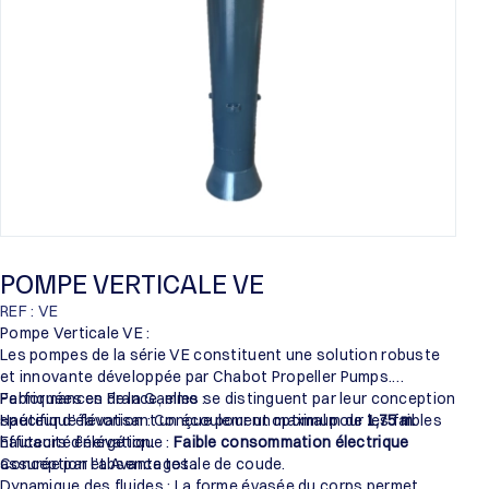
POMPE VERTICALE VE
REF : VE
Pompe Verticale VE :
Les pompes de la série VE constituent une solution robuste
et innovante développée par Chabot Propeller Pumps.
Fabriquées en France, elles se distinguent par leur conception
Performances de la Gamme :
spécifique favorisant un écoulement optimal pour les faibles
Hauteur d’élévation : Conçue pour un maximum de
1,75 m
.
hauteurs d’élévation.
Efficacité énergétique :
Faible consommation électrique
assurée par l’absence totale de coude.
Conception et Avantages :
Dynamique des fluides : La forme évasée du corps permet