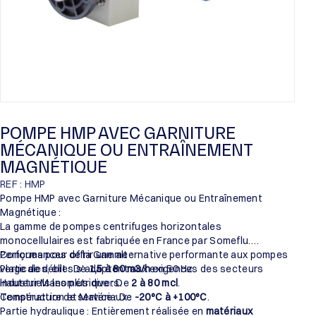
POMPE HMP AVEC GARNITURE
MÉCANIQUE OU ENTRAÎNEMENT
MAGNÉTIQUE
REF : HMP
Pompe HMP avec Garniture Mécanique ou Entraînement
Magnétique :
La gamme de pompes centrifuges horizontales
monocellulaires est fabriquée en France par Someflu.
Conçues pour offrir une alternative performante aux pompes
Performances de la Gamme :
verticales, elles s’adaptent aux exigences des secteurs
Plage de débit : De
1,5 à 80 m3/h
en 50 Hz.
industriels les plus divers.
Hauteur Manométrique : De
2 à 80 mcl
.
Température de service : De
Construction et Matériaux :
-20°C à +100°C
.
Partie hydraulique : Entièrement réalisée en
matériaux