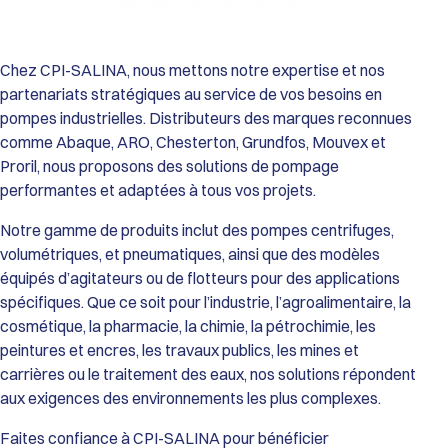
Performances de la Gamme HDX :
Débit Maxi : De 9 600 L/h (HDX40) jusqu’à 34 700 L/h (HDX80).
Pression Différentielle : Jusqu’à 15 bar.
Viscosité : Capacité de transfert jusqu’à 55 000 cSt (modèle
Chez CPI-SALINA, nous mettons notre expertise et nos
HDX80).
partenariats stratégiques au service de vos besoins en
Température de service : De 0°C à 70°C (Standard) et jusqu’à
pompes industrielles. Distributeurs des marques reconnues
80°C (avec tuyau EPDM).
comme Abaque, ARO, Chesterton, Grundfos, Mouvex et
Passage de solides : Particules dures jusqu’à 12 mm et
Proril, nous proposons des solutions de pompage
particules souples jusqu’à 20 mm.
Construction et Matériaux :
performantes et adaptées à tous vos projets.
Corps de pompe : Fonte GS.
Roue et Couvercle : Fonte GS et Acier haute résistance.
Notre gamme de produits inclut des pompes centrifuges,
Tuyaux Configurables (selon l’application) : Caoutchouc
volumétriques, et pneumatiques, ainsi que des modèles
Naturel (Standard), EPDM, Buna N (NBR), Buna N Alimentaire
équipés d’agitateurs ou de flotteurs pour des applications
(FDA), ou Hypalon.
spécifiques. Que ce soit pour l’industrie, l’agroalimentaire, la
Raccordements : Brides robustes ISO PN16 (Standard) ou ISO
cosmétique, la pharmacie, la chimie, la pétrochimie, les
PN20 / ANSI 150 (Option).
Atouts Opérationnels :
peintures et encres, les travaux publics, les mines et
Fiabilité Maximale : Absence totale de garnitures mécaniques,
carrières ou le traitement des eaux, nos solutions répondent
de clapets ou de vannes, éliminant les risques de fuites et de
aux exigences des environnements les plus complexes.
blocages.
Maintenance Simplifiée : Le tuyau est l’unique pièce d’usure,
Faites confiance à CPI-SALINA pour bénéficier