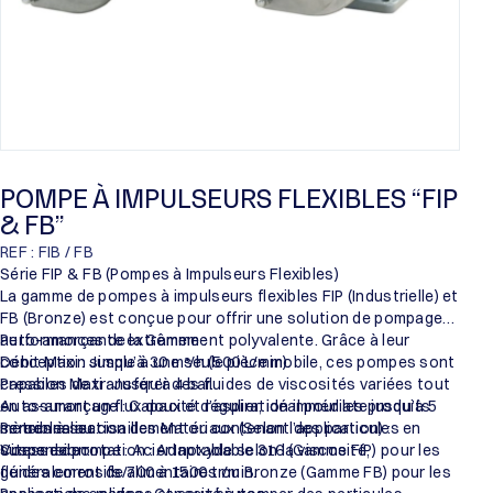
POMPE À IMPULSEURS FLEXIBLES “FIP
& FB”
REF : FIB / FB
Série FIP & FB (Pompes à Impulseurs Flexibles)
La gamme de pompes à impulseurs flexibles FIP (Industrielle) et
FB (Bronze) est conçue pour offrir une solution de pompage
auto-amorçante extrêmement polyvalente. Grâce à leur
Performances de la Gamme :
conception simple à une seule pièce mobile, ces pompes sont
Débit Maxi : Jusqu’à 30 m³/h (500 L/min).
capables de transférer des fluides de viscosités variées tout
Pression Maxi : Jusqu’à 4 bar.
en assurant un flux doux et régulier, idéal pour les produits
Auto-amorçage : Capacité d’aspiration immédiate jusqu’à 5
sensibles au cisaillement ou contenant des particules en
mètres à sec.
Personnalisation des Matériaux (Selon l’application) :
suspension.
Vitesse de rotation : Adaptable selon la viscosité,
Corps de pompe : Acier Inoxydable 316 (Gamme FIP) pour les
généralement de 700 à 1500 tr/min.
fluides corrosifs/alimentaires ou Bronze (Gamme FB) pour les