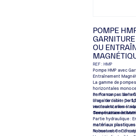
POMPE HMP
GARNITURE
OU ENTRAÎ
MAGNÉTIQ
REF : HMP
Pompe HMP avec Gar
Entraînement Magnét
La gamme de pompes
horizontales monocel
en France par Somefl
Performances de la 
une alternative per
Plage de débit : De
1,
verticales, elles s’a
Hauteur Manométriqu
des secteurs industri
Température de servi
Construction et Maté
Partie hydraulique : 
matériaux plastiques
Robustesse : Concep
Normes et Certificat