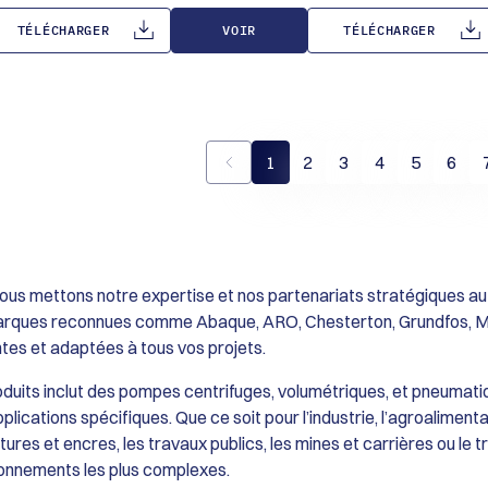
EPDM (Haute température/Chimie), Nitrile
tuyauterie.
e véhiculé.
Installation de
(Huiles et carburants) ou Nitrile alimentaire
Réversibilité : Capacité de fonctionner dan
e de la roue insensible
az des unités
TÉLÉCHARGER
VOIR
TÉLÉCHARGER
(FDA).
les deux sens de rotation pour une flexibilit
sodorisation des gaz
Étanchéité : Garniture mécanique simple ou
totale de pompage.
’épuration.
joint à lèvre selon les exigences de service.
Flux Constant : Débit volumétrique
e : Décapage et
proportionnel à la vitesse, permettant un
n métallurgie.
dosage approximatif et un transfert sans
pulsations.
1
2
3
4
5
6
us mettons notre expertise et nos partenariats stratégiques au 
arques reconnues comme Abaque, ARO, Chesterton, Grundfos, Mou
s et adaptées à tous vos projets.
uits inclut des pompes centrifuges, volumétriques, et pneumatiq
plications spécifiques. Que ce soit pour l’industrie, l’agroalimenta
tures et encres, les travaux publics, les mines et carrières ou le
onnements les plus complexes.