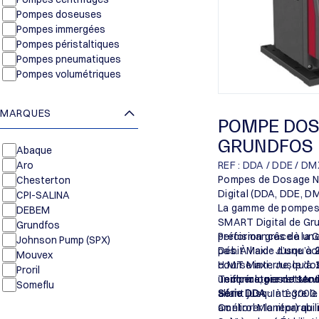
Pompes doseuses
Pompes immergées
Pompes péristaltiques
Pompes pneumatiques
Pompes volumétriques
MARQUES
POMPE DOS
GRUNDFOS
Abaque
Aro
REF : DDA / DDE / DM
Pompes de Dosage 
Chesterton
Digital (DDA, DDE, DM
CPI-SALINA
La gamme de pompes
DEBEM
SMART Digital de Gru
Grundfos
précision grâce à un
Performances de la 
Johnson Pump (SPX)
pas. À l’aide d’une 
Débit Maxi : Jusqu’à
Mouvex
course interne, le do
H.M.T Maxi : Jusqu’à
Proril
uniforme, permettant
Température de servi
Technologies et Modè
Someflu
allant jusqu’à 1:300
Série DDA
: Intègre l
améliorer la réparabili
Control Monitor) qui