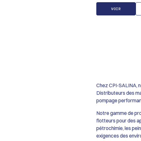
contact avec le fluid
Traitement des gaz : 
Fiabilité : Accrochag
neutralisation des g
VOIR
au sens de rotation.
d’incinération et dé
issus des procédés d
Traitement de surfac
stockage des bains e
Chez CPI-SALINA, no
Distributeurs des m
pompage performante
Notre gamme de prod
flotteurs pour des ap
pétrochimie, les pein
exigences des envir