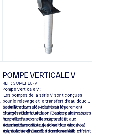
POMPE VERTICALE V
REF : SOMEFLU-V
Pompe Verticale V :
Les pompes de la série V sont conçues
pour le relevage et le transfert d’eau douce,
saumâtre ou salée, claire ou légèrement
Spécifications et Motorisation :
chargée. Fabriquées en France par Chabot
Motorisation standard : Équipée de moteurs
Propeller Pumps, elles répondent aux
normalisés selon les normes CEI.
besoins de nombreux domaines d’activité
Alternatives : Motorisation thermique ou
Conception mécanique :
exigeant de gros débits sous de faibles et
hydraulique disponible sur demande.
Architecture : Conception modulaire offrant