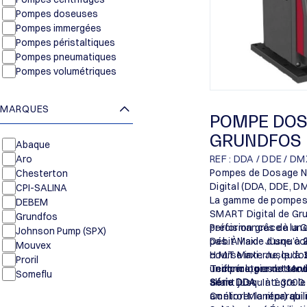
Pompes doseuses
Pompes immergées
Pompes péristaltiques
Pompes pneumatiques
Pompes volumétriques
MARQUES
POMPE DOS
GRUNDFOS
Abaque
Aro
REF : DDA / DDE / DM
Pompes de Dosage 
Chesterton
Digital (DDA, DDE, DM
CPI-SALINA
La gamme de pompes
DEBEM
SMART Digital de Gru
Grundfos
précision grâce à un
Performances de la 
Johnson Pump (SPX)
pas. À l’aide d’une 
Débit Maxi : Jusqu’à
Mouvex
course interne, le do
H.M.T Maxi : Jusqu’à
Proril
uniforme, permettant
Température de servi
Technologies et Modè
Someflu
allant jusqu’à 1:300
Série DDA
: Intègre l
améliorer la réparabili
Control Monitor) qui