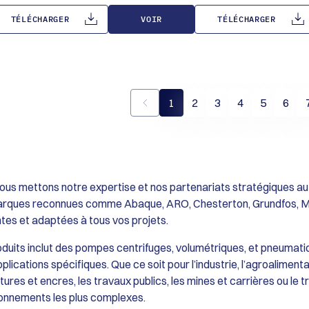
EPDM (Haute température/Chimie), Nitrile
tuyauterie.
e véhiculé.
Installation de
(Huiles et carburants) ou Nitrile alimentaire
Réversibilité : Capacité de fonctionner dan
e de la roue insensible
az des unités
TÉLÉCHARGER
VOIR
TÉLÉCHARGER
(FDA).
les deux sens de rotation pour une flexibilit
sodorisation des gaz
Étanchéité : Garniture mécanique simple ou
totale de pompage.
’épuration.
joint à lèvre selon les exigences de service.
Flux Constant : Débit volumétrique
e : Décapage et
proportionnel à la vitesse, permettant un
n métallurgie.
dosage approximatif et un transfert sans
pulsations.
1
2
3
4
5
6
us mettons notre expertise et nos partenariats stratégiques au 
arques reconnues comme Abaque, ARO, Chesterton, Grundfos, Mou
s et adaptées à tous vos projets.
uits inclut des pompes centrifuges, volumétriques, et pneumatiq
plications spécifiques. Que ce soit pour l’industrie, l’agroalimenta
tures et encres, les travaux publics, les mines et carrières ou le
onnements les plus complexes.