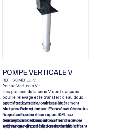
POMPE VERTICALE V
REF : SOMEFLU-V
Pompe Verticale V :
Les pompes de la série V sont conçues
pour le relevage et le transfert d’eau douce,
saumâtre ou salée, claire ou légèrement
Spécifications et Motorisation :
chargée. Fabriquées en France par Chabot
Motorisation standard : Équipée de moteurs
Propeller Pumps, elles répondent aux
normalisés selon les normes CEI.
besoins de nombreux domaines d’activité
Alternatives : Motorisation thermique ou
Conception mécanique :
exigeant de gros débits sous de faibles et
hydraulique disponible sur demande.
Architecture : Conception modulaire offrant