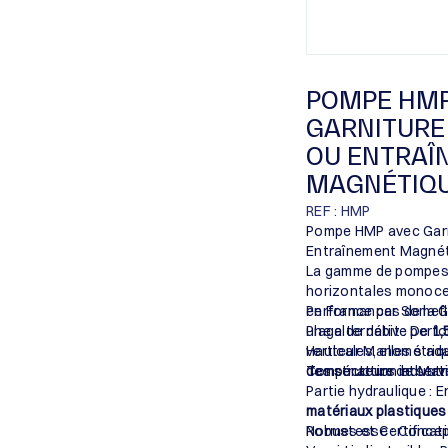
POMPE HMP
GARNITURE
OU ENTRAÎ
MAGNÉTIQ
REF : HMP
Pompe HMP avec Gar
Entraînement Magnét
La gamme de pompes
horizontales monocel
en France par Somefl
Performances de la 
une alternative per
Plage de débit : De
1,
verticales, elles s’a
Hauteur Manométriqu
des secteurs industri
Température de servi
Construction et Maté
Partie hydraulique : 
matériaux plastiques
Robustesse : Concep
Normes et Certificat