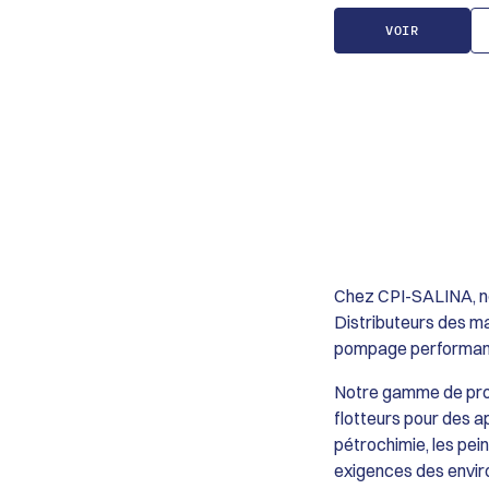
contact avec le fluid
Traitement des gaz : 
Fiabilité : Accrochag
neutralisation des g
VOIR
au sens de rotation.
d’incinération et dé
issus des procédés d
Traitement de surfac
stockage des bains e
Chez CPI-SALINA, no
Distributeurs des m
pompage performante
Notre gamme de prod
flotteurs pour des ap
pétrochimie, les pein
exigences des envir