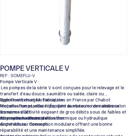
POMPE VERTICALE V
REF : SOMEFLU-V
Pompe Verticale V :
Les pompes de la série V sont conçues pour le relevage et le
transfert d’eau douce, saumâtre ou salée, claire ou
légèrement chargée. Fabriquées en France par Chabot
Spécifications et Motorisation :
Propeller Pumps, elles répondent aux besoins de nombreux
Motorisation standard : Équipée de moteurs normalisés selon
domaines d’activité exigeant de gros débits sous de faibles et
les normes CEI.
moyennes hauteurs d’élévation.
Alternatives : Motorisation thermique ou hydraulique
Conception mécanique :
disponible sur demande.
Architecture : Conception modulaire offrant une bonne
réparabilité et une maintenance simplifiée.