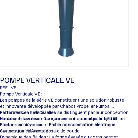
POMPE VERTICALE VE
REF : VE
Pompe Verticale VE :
Les pompes de la série VE constituent une solution robuste
et innovante développée par Chabot Propeller Pumps.
Fabriquées en France, elles se distinguent par leur conception
Performances de la Gamme :
spécifique favorisant un écoulement optimal pour les faibles
Hauteur d’élévation : Conçue pour un maximum de
1,75 m
.
hauteurs d’élévation.
Efficacité énergétique :
Faible consommation électrique
assurée par l’absence totale de coude.
Conception et Avantages :
Dynamique des fluides : La forme évasée du corps permet