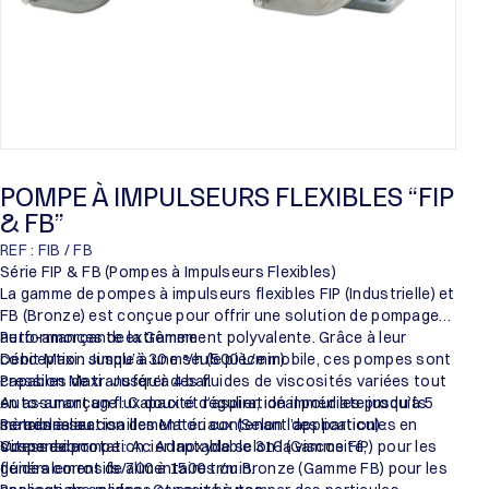
POMPE À IMPULSEURS FLEXIBLES “FIP
& FB”
REF : FIB / FB
Série FIP & FB (Pompes à Impulseurs Flexibles)
La gamme de pompes à impulseurs flexibles FIP (Industrielle) et
FB (Bronze) est conçue pour offrir une solution de pompage
auto-amorçante extrêmement polyvalente. Grâce à leur
Performances de la Gamme :
conception simple à une seule pièce mobile, ces pompes sont
Débit Maxi : Jusqu’à 30 m³/h (500 L/min).
capables de transférer des fluides de viscosités variées tout
Pression Maxi : Jusqu’à 4 bar.
en assurant un flux doux et régulier, idéal pour les produits
Auto-amorçage : Capacité d’aspiration immédiate jusqu’à 5
sensibles au cisaillement ou contenant des particules en
mètres à sec.
Personnalisation des Matériaux (Selon l’application) :
suspension.
Vitesse de rotation : Adaptable selon la viscosité,
Corps de pompe : Acier Inoxydable 316 (Gamme FIP) pour les
généralement de 700 à 1500 tr/min.
fluides corrosifs/alimentaires ou Bronze (Gamme FB) pour les