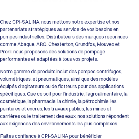
Performances de la Gamme HDX :
Débit Maxi : De 9 600 L/h (HDX40) jusqu’à 34 700 L/h (HDX80).
Pression Différentielle : Jusqu’à 15 bar.
Viscosité : Capacité de transfert jusqu’à 55 000 cSt (modèle
Chez CPI-SALINA, nous mettons notre expertise et nos
HDX80).
partenariats stratégiques au service de vos besoins en
Température de service : De 0°C à 70°C (Standard) et jusqu’à
pompes industrielles. Distributeurs des marques reconnues
80°C (avec tuyau EPDM).
comme Abaque, ARO, Chesterton, Grundfos, Mouvex et
Passage de solides : Particules dures jusqu’à 12 mm et
Proril, nous proposons des solutions de pompage
particules souples jusqu’à 20 mm.
Construction et Matériaux :
performantes et adaptées à tous vos projets.
Corps de pompe : Fonte GS.
Roue et Couvercle : Fonte GS et Acier haute résistance.
Notre gamme de produits inclut des pompes centrifuges,
Tuyaux Configurables (selon l’application) : Caoutchouc
volumétriques, et pneumatiques, ainsi que des modèles
Naturel (Standard), EPDM, Buna N (NBR), Buna N Alimentaire
équipés d’agitateurs ou de flotteurs pour des applications
(FDA), ou Hypalon.
spécifiques. Que ce soit pour l’industrie, l’agroalimentaire, la
Raccordements : Brides robustes ISO PN16 (Standard) ou ISO
cosmétique, la pharmacie, la chimie, la pétrochimie, les
PN20 / ANSI 150 (Option).
Atouts Opérationnels :
peintures et encres, les travaux publics, les mines et
Fiabilité Maximale : Absence totale de garnitures mécaniques,
carrières ou le traitement des eaux, nos solutions répondent
de clapets ou de vannes, éliminant les risques de fuites et de
aux exigences des environnements les plus complexes.
blocages.
Maintenance Simplifiée : Le tuyau est l’unique pièce d’usure,
Faites confiance à CPI-SALINA pour bénéficier