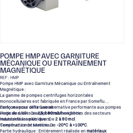
POMPE HMP AVEC GARNITURE
MÉCANIQUE OU ENTRAÎNEMENT
MAGNÉTIQUE
REF : HMP
Pompe HMP avec Garniture Mécanique ou Entraînement
Magnétique :
La gamme de pompes centrifuges horizontales
monocellulaires est fabriquée en France par Someflu.
Conçues pour offrir une alternative performante aux pompes
Performances de la Gamme :
verticales, elles s’adaptent aux exigences des secteurs
Plage de débit : De
1,5 à 80 m3/h
en 50 Hz.
industriels les plus divers.
Hauteur Manométrique : De
2 à 80 mcl
.
Température de service : De
Construction et Matériaux :
-20°C à +100°C
.
Partie hydraulique : Entièrement réalisée en
matériaux