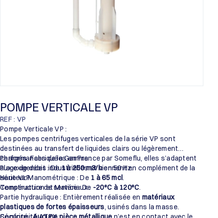
POMPE VERTICALE VP
REF : VP
Pompe Verticale VP :
Les pompes centrifuges verticales de la série VP sont
destinées au transfert de liquides clairs ou légèrement
chargés. Fabriquées en France par Someflu, elles s’adaptent
Performances de la Gamme :
aux exigences industrielles et viennent en complément de la
Plage de débit : De
1 à 250 m3/h
en 50 Hz.
série VLP.
Hauteur Manométrique : De
1 à 65 mcl
.
Température de service : De
Construction et Matériaux :
-20°C à 120°C
.
Partie hydraulique : Entièrement réalisée en
matériaux
plastiques de fortes épaisseurs
, usinés dans la masse.
Sécurité :
Conformité ATEX :
Aucune pièce métallique
n’est en contact avec le