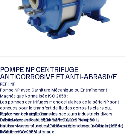
POMPE NP CENTRIFUGE
ANTICORROSIVE ET ANTI-ABRASIVE
REF : NP
Pompe NP avec Garniture Mécanique ou Entraînement
Magnétique Normalisée ISO 2858 :
Les pompes centrifuges monocellulaires de la série NP sont
conçues pour le transfert de fluides corrosifs clairs ou
légèrement chargés dans les secteurs industriels divers.
Performances de la Gamme :
Fabriquées en France par Someflu, ces pompes
Débit Maxi : Jusqu’à
1500 m3/h
(6600 GPM) à 50Hz.
anticorrosives et anti-abrasives répondent aux exigences de
Hauteur Manométrique / Différentielle : Jusqu’à
90 mlc
(295 ft)
la norme ISO 2858.
à 50Hz.
Construction et Matériaux :