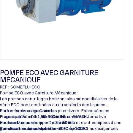
POMPE ECO AVEC GARNITURE
MÉCANIQUE
REF : SOMEFLU-ECO
Pompe ECO avec Garniture Mécanique :
Les pompes centrifuges horizontales monocellulaires de la
série ECO sont destinées aux transferts des liquides
corrosifs et/ou agressifs les plus divers. Fabriquées en
Performances de la Gamme :
France par Someflu, elles constituent une alternative
Plage de débit : De
1,5 à 300 m3/h
en 50/60Hz.
économique aux pompes normalisées et sont équipées d’une
Hauteur Manométrique : De
2 à 70 mlc
.
garniture mécanique performante répondant aux exigences
Température de service : De
Spécifications des Moteurs :
-20°C à +100°C
.