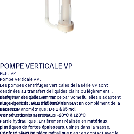
POMPE VERTICALE VP
REF : VP
Pompe Verticale VP :
Les pompes centrifuges verticales de la série VP sont
destinées au transfert de liquides clairs ou légèrement
chargés. Fabriquées en France par Someflu, elles s’adaptent
Performances de la Gamme :
aux exigences industrielles et viennent en complément de la
Plage de débit : De
1 à 250 m3/h
en 50 Hz.
série VLP.
Hauteur Manométrique : De
1 à 65 mcl
.
Température de service : De
Construction et Matériaux :
-20°C à 120°C
.
Partie hydraulique : Entièrement réalisée en
matériaux
plastiques de fortes épaisseurs
, usinés dans la masse.
Sécurité :
Conformité ATEX :
Aucune pièce métallique
n’est en contact avec le