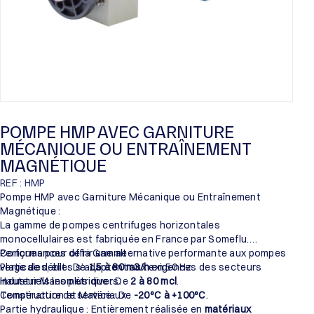
POMPE HMP AVEC GARNITURE
MÉCANIQUE OU ENTRAÎNEMENT
MAGNÉTIQUE
REF : HMP
Pompe HMP avec Garniture Mécanique ou Entraînement
Magnétique :
La gamme de pompes centrifuges horizontales
monocellulaires est fabriquée en France par Someflu.
Conçues pour offrir une alternative performante aux pompes
Performances de la Gamme :
verticales, elles s’adaptent aux exigences des secteurs
Plage de débit : De
1,5 à 80 m3/h
en 50 Hz.
industriels les plus divers.
Hauteur Manométrique : De
2 à 80 mcl
.
Température de service : De
Construction et Matériaux :
-20°C à +100°C
.
Partie hydraulique : Entièrement réalisée en
matériaux