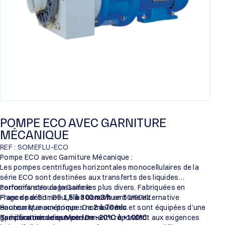
POMPE ECO AVEC GARNITURE
MÉCANIQUE
REF : SOMEFLU-ECO
Pompe ECO avec Garniture Mécanique :
Les pompes centrifuges horizontales monocellulaires de la
série ECO sont destinées aux transferts des liquides
corrosifs et/ou agressifs les plus divers. Fabriquées en
Performances de la Gamme :
France par Someflu, elles constituent une alternative
Plage de débit : De
1,5 à 300 m3/h
en 50/60Hz.
économique aux pompes normalisées et sont équipées d’une
Hauteur Manométrique : De
2 à 70 mlc
.
garniture mécanique performante répondant aux exigences
Température de service : De
Spécifications des Moteurs :
-20°C à +100°C
.