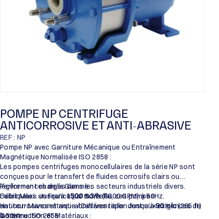
POMPE NP CENTRIFUGE
ANTICORROSIVE ET ANTI-ABRASIVE
REF : NP
Pompe NP avec Garniture Mécanique ou Entraînement
Magnétique Normalisée ISO 2858 :
Les pompes centrifuges monocellulaires de la série NP sont
conçues pour le transfert de fluides corrosifs clairs ou
légèrement chargés dans les secteurs industriels divers.
Performances de la Gamme :
Fabriquées en France par Someflu, ces pompes
Débit Maxi : Jusqu’à
1500 m3/h
(6600 GPM) à 50Hz.
anticorrosives et anti-abrasives répondent aux exigences de
Hauteur Manométrique / Différentielle : Jusqu’à
90 mlc
(295 ft)
la norme ISO 2858.
à 50Hz.
Construction et Matériaux :