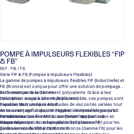
POMPE À IMPULSEURS FLEXIBLES “FIP
& FB”
REF : FIB / FB
Série FIP & FB (Pompes à Impulseurs Flexibles)
La gamme de pompes à impulseurs flexibles FIP (Industrielle) et
FB (Bronze) est conçue pour offrir une solution de pompage
auto-amorçante extrêmement polyvalente. Grâce à leur
Performances de la Gamme :
conception simple à une seule pièce mobile, ces pompes sont
Débit Maxi : Jusqu’à 30 m³/h (500 L/min).
capables de transférer des fluides de viscosités variées tout
Pression Maxi : Jusqu’à 4 bar.
en assurant un flux doux et régulier, idéal pour les produits
Auto-amorçage : Capacité d’aspiration immédiate jusqu’à 5
sensibles au cisaillement ou contenant des particules en
mètres à sec.
Personnalisation des Matériaux (Selon l’application) :
suspension.
Vitesse de rotation : Adaptable selon la viscosité,
Corps de pompe : Acier Inoxydable 316 (Gamme FIP) pour les
généralement de 700 à 1500 tr/min.
fluides corrosifs/alimentaires ou Bronze (Gamme FB) pour les