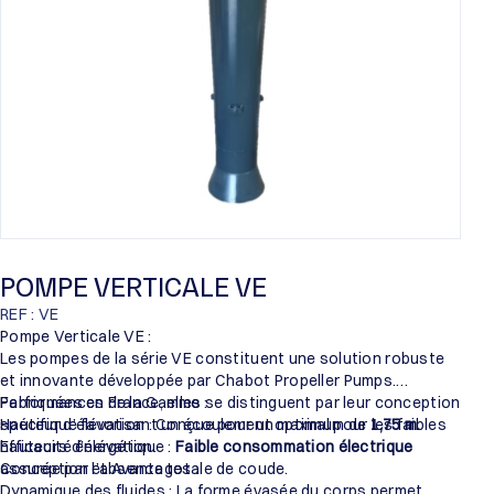
POMPE VERTICALE VE
REF : VE
Pompe Verticale VE :
Les pompes de la série VE constituent une solution robuste
et innovante développée par Chabot Propeller Pumps.
Fabriquées en France, elles se distinguent par leur conception
Performances de la Gamme :
spécifique favorisant un écoulement optimal pour les faibles
Hauteur d’élévation : Conçue pour un maximum de
1,75 m
.
hauteurs d’élévation.
Efficacité énergétique :
Faible consommation électrique
assurée par l’absence totale de coude.
Conception et Avantages :
Dynamique des fluides : La forme évasée du corps permet