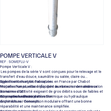
POMPE VERTICALE V
REF : SOMEFLU-V
Pompe Verticale V :
Les pompes de la série V sont conçues pour le relevage et le
transfert d’eau douce, saumâtre ou salée, claire ou
légèrement chargée. Fabriquées en France par Chabot
Spécifications et Motorisation :
Propeller Pumps, elles répondent aux besoins de nombreux
Motorisation standard : Équipée de moteurs normalisés selon
domaines d’activité exigeant de gros débits sous de faibles et
les normes CEI.
moyennes hauteurs d’élévation.
Alternatives : Motorisation thermique ou hydraulique
Conception mécanique :
disponible sur demande.
Architecture : Conception modulaire offrant une bonne
réparabilité et une maintenance simplifiée.