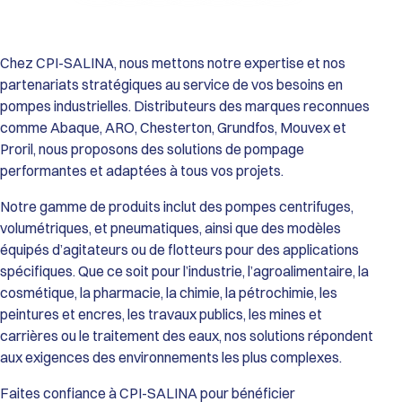
Performances de la Gamme HDX :
Débit Maxi : De 9 600 L/h (HDX40) jusqu’à 34 700 L/h (HDX80).
Pression Différentielle : Jusqu’à 15 bar.
Viscosité : Capacité de transfert jusqu’à 55 000 cSt (modèle
Chez CPI-SALINA, nous mettons notre expertise et nos
HDX80).
partenariats stratégiques au service de vos besoins en
Température de service : De 0°C à 70°C (Standard) et jusqu’à
pompes industrielles. Distributeurs des marques reconnues
80°C (avec tuyau EPDM).
comme Abaque, ARO, Chesterton, Grundfos, Mouvex et
Passage de solides : Particules dures jusqu’à 12 mm et
Proril, nous proposons des solutions de pompage
particules souples jusqu’à 20 mm.
Construction et Matériaux :
performantes et adaptées à tous vos projets.
Corps de pompe : Fonte GS.
Roue et Couvercle : Fonte GS et Acier haute résistance.
Notre gamme de produits inclut des pompes centrifuges,
Tuyaux Configurables (selon l’application) : Caoutchouc
volumétriques, et pneumatiques, ainsi que des modèles
Naturel (Standard), EPDM, Buna N (NBR), Buna N Alimentaire
équipés d’agitateurs ou de flotteurs pour des applications
(FDA), ou Hypalon.
spécifiques. Que ce soit pour l’industrie, l’agroalimentaire, la
Raccordements : Brides robustes ISO PN16 (Standard) ou ISO
cosmétique, la pharmacie, la chimie, la pétrochimie, les
PN20 / ANSI 150 (Option).
Atouts Opérationnels :
peintures et encres, les travaux publics, les mines et
Fiabilité Maximale : Absence totale de garnitures mécaniques,
carrières ou le traitement des eaux, nos solutions répondent
de clapets ou de vannes, éliminant les risques de fuites et de
aux exigences des environnements les plus complexes.
blocages.
Maintenance Simplifiée : Le tuyau est l’unique pièce d’usure,
Faites confiance à CPI-SALINA pour bénéficier