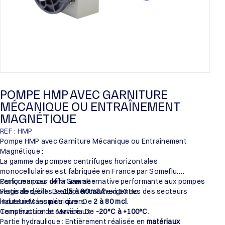
POMPE HMP AVEC GARNITURE
MÉCANIQUE OU ENTRAÎNEMENT
MAGNÉTIQUE
REF : HMP
Pompe HMP avec Garniture Mécanique ou Entraînement
Magnétique :
La gamme de pompes centrifuges horizontales
monocellulaires est fabriquée en France par Someflu.
Conçues pour offrir une alternative performante aux pompes
Performances de la Gamme :
verticales, elles s’adaptent aux exigences des secteurs
Plage de débit : De
1,5 à 80 m3/h
en 50 Hz.
industriels les plus divers.
Hauteur Manométrique : De
2 à 80 mcl
.
Température de service : De
Construction et Matériaux :
-20°C à +100°C
.
Partie hydraulique : Entièrement réalisée en
matériaux