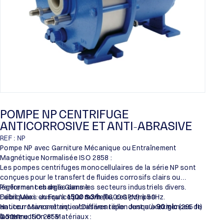
POMPE NP CENTRIFUGE
ANTICORROSIVE ET ANTI-ABRASIVE
REF : NP
Pompe NP avec Garniture Mécanique ou Entraînement
Magnétique Normalisée ISO 2858 :
Les pompes centrifuges monocellulaires de la série NP sont
conçues pour le transfert de fluides corrosifs clairs ou
légèrement chargés dans les secteurs industriels divers.
Performances de la Gamme :
Fabriquées en France par Someflu, ces pompes
Débit Maxi : Jusqu’à
1500 m3/h
(6600 GPM) à 50Hz.
anticorrosives et anti-abrasives répondent aux exigences de
Hauteur Manométrique / Différentielle : Jusqu’à
90 mlc
(295 ft)
la norme ISO 2858.
à 50Hz.
Construction et Matériaux :