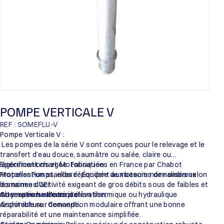
POMPE VERTICALE V
REF : SOMEFLU-V
Pompe Verticale V :
Les pompes de la série V sont conçues pour le relevage et le
transfert d’eau douce, saumâtre ou salée, claire ou
légèrement chargée. Fabriquées en France par Chabot
Spécifications et Motorisation :
Propeller Pumps, elles répondent aux besoins de nombreux
Motorisation standard : Équipée de moteurs normalisés selon
domaines d’activité exigeant de gros débits sous de faibles et
les normes CEI.
moyennes hauteurs d’élévation.
Alternatives : Motorisation thermique ou hydraulique
Conception mécanique :
disponible sur demande.
Architecture : Conception modulaire offrant une bonne
réparabilité et une maintenance simplifiée.