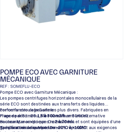
POMPE ECO AVEC GARNITURE
MÉCANIQUE
REF : SOMEFLU-ECO
Pompe ECO avec Garniture Mécanique :
Les pompes centrifuges horizontales monocellulaires de la
série ECO sont destinées aux transferts des liquides
corrosifs et/ou agressifs les plus divers. Fabriquées en
Performances de la Gamme :
France par Someflu, elles constituent une alternative
Plage de débit : De
1,5 à 300 m3/h
en 50/60Hz.
économique aux pompes normalisées et sont équipées d’une
Hauteur Manométrique : De
2 à 70 mlc
.
garniture mécanique performante répondant aux exigences
Température de service : De
Spécifications des Moteurs :
-20°C à +100°C
.