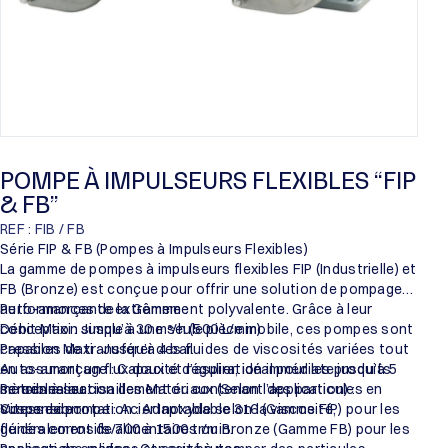
POMPE À IMPULSEURS FLEXIBLES “FIP
& FB”
REF : FIB / FB
Série FIP & FB (Pompes à Impulseurs Flexibles)
La gamme de pompes à impulseurs flexibles FIP (Industrielle) et
FB (Bronze) est conçue pour offrir une solution de pompage
auto-amorçante extrêmement polyvalente. Grâce à leur
Performances de la Gamme :
conception simple à une seule pièce mobile, ces pompes sont
Débit Maxi : Jusqu’à 30 m³/h (500 L/min).
capables de transférer des fluides de viscosités variées tout
Pression Maxi : Jusqu’à 4 bar.
en assurant un flux doux et régulier, idéal pour les produits
Auto-amorçage : Capacité d’aspiration immédiate jusqu’à 5
sensibles au cisaillement ou contenant des particules en
mètres à sec.
Personnalisation des Matériaux (Selon l’application) :
suspension.
Vitesse de rotation : Adaptable selon la viscosité,
Corps de pompe : Acier Inoxydable 316 (Gamme FIP) pour les
généralement de 700 à 1500 tr/min.
fluides corrosifs/alimentaires ou Bronze (Gamme FB) pour les