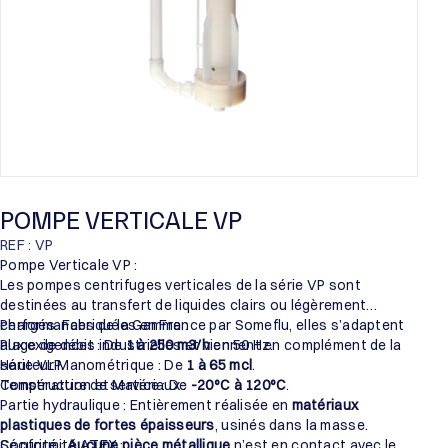
POMPE VERTICALE VP
REF : VP
Pompe Verticale VP :
Les pompes centrifuges verticales de la série VP sont
destinées au transfert de liquides clairs ou légèrement
chargés. Fabriquées en France par Someflu, elles s’adaptent
Performances de la Gamme :
aux exigences industrielles et viennent en complément de la
Plage de débit : De
1 à 250 m3/h
en 50 Hz.
série VLP.
Hauteur Manométrique : De
1 à 65 mcl
.
Température de service : De
Construction et Matériaux :
-20°C à 120°C
.
Partie hydraulique : Entièrement réalisée en
matériaux
plastiques de fortes épaisseurs
, usinés dans la masse.
Sécurité :
Conformité ATEX :
Aucune pièce métallique
n’est en contact avec le