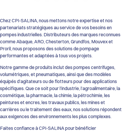
Performances de la Gamme HDX :
Débit Maxi : De 9 600 L/h (HDX40) jusqu’à 34 700 L/h (HDX80).
Pression Différentielle : Jusqu’à 15 bar.
Viscosité : Capacité de transfert jusqu’à 55 000 cSt (modèle
Chez CPI-SALINA, nous mettons notre expertise et nos
HDX80).
partenariats stratégiques au service de vos besoins en
Température de service : De 0°C à 70°C (Standard) et jusqu’à
pompes industrielles. Distributeurs des marques reconnues
80°C (avec tuyau EPDM).
comme Abaque, ARO, Chesterton, Grundfos, Mouvex et
Passage de solides : Particules dures jusqu’à 12 mm et
Proril, nous proposons des solutions de pompage
particules souples jusqu’à 20 mm.
Construction et Matériaux :
performantes et adaptées à tous vos projets.
Corps de pompe : Fonte GS.
Roue et Couvercle : Fonte GS et Acier haute résistance.
Notre gamme de produits inclut des pompes centrifuges,
Tuyaux Configurables (selon l’application) : Caoutchouc
volumétriques, et pneumatiques, ainsi que des modèles
Naturel (Standard), EPDM, Buna N (NBR), Buna N Alimentaire
équipés d’agitateurs ou de flotteurs pour des applications
(FDA), ou Hypalon.
spécifiques. Que ce soit pour l’industrie, l’agroalimentaire, la
Raccordements : Brides robustes ISO PN16 (Standard) ou ISO
cosmétique, la pharmacie, la chimie, la pétrochimie, les
PN20 / ANSI 150 (Option).
Atouts Opérationnels :
peintures et encres, les travaux publics, les mines et
Fiabilité Maximale : Absence totale de garnitures mécaniques,
carrières ou le traitement des eaux, nos solutions répondent
de clapets ou de vannes, éliminant les risques de fuites et de
aux exigences des environnements les plus complexes.
blocages.
Maintenance Simplifiée : Le tuyau est l’unique pièce d’usure,
Faites confiance à CPI-SALINA pour bénéficier