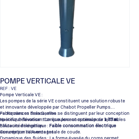
POMPE VERTICALE VE
REF : VE
Pompe Verticale VE :
Les pompes de la série VE constituent une solution robuste
et innovante développée par Chabot Propeller Pumps.
Fabriquées en France, elles se distinguent par leur conception
Performances de la Gamme :
spécifique favorisant un écoulement optimal pour les faibles
Hauteur d’élévation : Conçue pour un maximum de
1,75 m
.
hauteurs d’élévation.
Efficacité énergétique :
Faible consommation électrique
assurée par l’absence totale de coude.
Conception et Avantages :
Dynamique des fluides : La forme évasée du corps permet