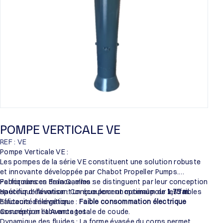
POMPE VERTICALE VE
REF : VE
Pompe Verticale VE :
Les pompes de la série VE constituent une solution robuste
et innovante développée par Chabot Propeller Pumps.
Fabriquées en France, elles se distinguent par leur conception
Performances de la Gamme :
spécifique favorisant un écoulement optimal pour les faibles
Hauteur d’élévation : Conçue pour un maximum de
1,75 m
.
hauteurs d’élévation.
Efficacité énergétique :
Faible consommation électrique
assurée par l’absence totale de coude.
Conception et Avantages :
Dynamique des fluides : La forme évasée du corps permet