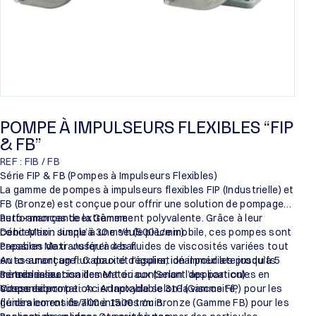
POMPE À IMPULSEURS FLEXIBLES “FIP
& FB”
REF : FIB / FB
Série FIP & FB (Pompes à Impulseurs Flexibles)
La gamme de pompes à impulseurs flexibles FIP (Industrielle) et
FB (Bronze) est conçue pour offrir une solution de pompage
auto-amorçante extrêmement polyvalente. Grâce à leur
Performances de la Gamme :
conception simple à une seule pièce mobile, ces pompes sont
Débit Maxi : Jusqu’à 30 m³/h (500 L/min).
capables de transférer des fluides de viscosités variées tout
Pression Maxi : Jusqu’à 4 bar.
en assurant un flux doux et régulier, idéal pour les produits
Auto-amorçage : Capacité d’aspiration immédiate jusqu’à 5
sensibles au cisaillement ou contenant des particules en
mètres à sec.
Personnalisation des Matériaux (Selon l’application) :
suspension.
Vitesse de rotation : Adaptable selon la viscosité,
Corps de pompe : Acier Inoxydable 316 (Gamme FIP) pour les
généralement de 700 à 1500 tr/min.
fluides corrosifs/alimentaires ou Bronze (Gamme FB) pour les