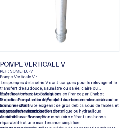
POMPE VERTICALE V
REF : SOMEFLU-V
Pompe Verticale V :
Les pompes de la série V sont conçues pour le relevage et le
transfert d’eau douce, saumâtre ou salée, claire ou
légèrement chargée. Fabriquées en France par Chabot
Spécifications et Motorisation :
Propeller Pumps, elles répondent aux besoins de nombreux
Motorisation standard : Équipée de moteurs normalisés selon
domaines d’activité exigeant de gros débits sous de faibles et
les normes CEI.
moyennes hauteurs d’élévation.
Alternatives : Motorisation thermique ou hydraulique
Conception mécanique :
disponible sur demande.
Architecture : Conception modulaire offrant une bonne
réparabilité et une maintenance simplifiée.