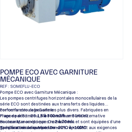
POMPE ECO AVEC GARNITURE
MÉCANIQUE
REF : SOMEFLU-ECO
Pompe ECO avec Garniture Mécanique :
Les pompes centrifuges horizontales monocellulaires de la
série ECO sont destinées aux transferts des liquides
corrosifs et/ou agressifs les plus divers. Fabriquées en
Performances de la Gamme :
France par Someflu, elles constituent une alternative
Plage de débit : De
1,5 à 300 m3/h
en 50/60Hz.
économique aux pompes normalisées et sont équipées d’une
Hauteur Manométrique : De
2 à 70 mlc
.
garniture mécanique performante répondant aux exigences
Température de service : De
Spécifications des Moteurs :
-20°C à +100°C
.