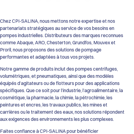
Performances de la Gamme HDX :
Débit Maxi : De 9 600 L/h (HDX40) jusqu’à 34 700 L/h (HDX80).
Pression Différentielle : Jusqu’à 15 bar.
Viscosité : Capacité de transfert jusqu’à 55 000 cSt (modèle
Chez CPI-SALINA, nous mettons notre expertise et nos
HDX80).
partenariats stratégiques au service de vos besoins en
Température de service : De 0°C à 70°C (Standard) et jusqu’à
pompes industrielles. Distributeurs des marques reconnues
80°C (avec tuyau EPDM).
comme Abaque, ARO, Chesterton, Grundfos, Mouvex et
Passage de solides : Particules dures jusqu’à 12 mm et
Proril, nous proposons des solutions de pompage
particules souples jusqu’à 20 mm.
Construction et Matériaux :
performantes et adaptées à tous vos projets.
Corps de pompe : Fonte GS.
Roue et Couvercle : Fonte GS et Acier haute résistance.
Notre gamme de produits inclut des pompes centrifuges,
Tuyaux Configurables (selon l’application) : Caoutchouc
volumétriques, et pneumatiques, ainsi que des modèles
Naturel (Standard), EPDM, Buna N (NBR), Buna N Alimentaire
équipés d’agitateurs ou de flotteurs pour des applications
(FDA), ou Hypalon.
spécifiques. Que ce soit pour l’industrie, l’agroalimentaire, la
Raccordements : Brides robustes ISO PN16 (Standard) ou ISO
cosmétique, la pharmacie, la chimie, la pétrochimie, les
PN20 / ANSI 150 (Option).
Atouts Opérationnels :
peintures et encres, les travaux publics, les mines et
Fiabilité Maximale : Absence totale de garnitures mécaniques,
carrières ou le traitement des eaux, nos solutions répondent
de clapets ou de vannes, éliminant les risques de fuites et de
aux exigences des environnements les plus complexes.
blocages.
Maintenance Simplifiée : Le tuyau est l’unique pièce d’usure,
Faites confiance à CPI-SALINA pour bénéficier