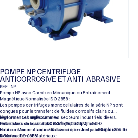
POMPE NP CENTRIFUGE
ANTICORROSIVE ET ANTI-ABRASIVE
REF : NP
Pompe NP avec Garniture Mécanique ou Entraînement
Magnétique Normalisée ISO 2858 :
Les pompes centrifuges monocellulaires de la série NP sont
conçues pour le transfert de fluides corrosifs clairs ou
légèrement chargés dans les secteurs industriels divers.
Performances de la Gamme :
Fabriquées en France par Someflu, ces pompes
Débit Maxi : Jusqu’à
1500 m3/h
(6600 GPM) à 50Hz.
anticorrosives et anti-abrasives répondent aux exigences de
Hauteur Manométrique / Différentielle : Jusqu’à
90 mlc
(295 ft)
la norme ISO 2858.
à 50Hz.
Construction et Matériaux :