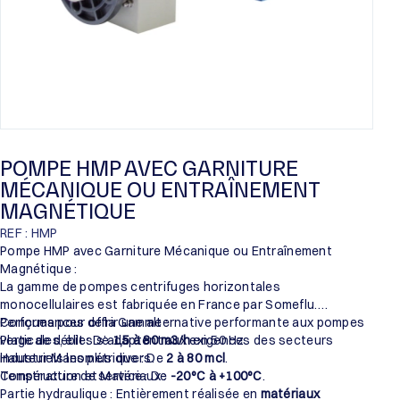
POMPE HMP AVEC GARNITURE
MÉCANIQUE OU ENTRAÎNEMENT
MAGNÉTIQUE
REF : HMP
Pompe HMP avec Garniture Mécanique ou Entraînement
Magnétique :
La gamme de pompes centrifuges horizontales
monocellulaires est fabriquée en France par Someflu.
Conçues pour offrir une alternative performante aux pompes
Performances de la Gamme :
verticales, elles s’adaptent aux exigences des secteurs
Plage de débit : De
1,5 à 80 m3/h
en 50 Hz.
industriels les plus divers.
Hauteur Manométrique : De
2 à 80 mcl
.
Température de service : De
Construction et Matériaux :
-20°C à +100°C
.
Partie hydraulique : Entièrement réalisée en
matériaux