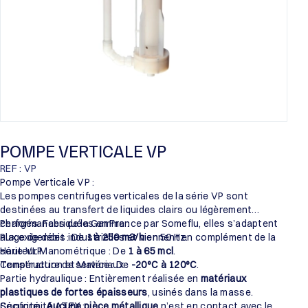
POMPE VERTICALE VP
REF : VP
Pompe Verticale VP :
Les pompes centrifuges verticales de la série VP sont
destinées au transfert de liquides clairs ou légèrement
chargés. Fabriquées en France par Someflu, elles s’adaptent
Performances de la Gamme :
aux exigences industrielles et viennent en complément de la
Plage de débit : De
1 à 250 m3/h
en 50 Hz.
série VLP.
Hauteur Manométrique : De
1 à 65 mcl
.
Température de service : De
Construction et Matériaux :
-20°C à 120°C
.
Partie hydraulique : Entièrement réalisée en
matériaux
plastiques de fortes épaisseurs
, usinés dans la masse.
Sécurité :
Conformité ATEX :
Aucune pièce métallique
n’est en contact avec le