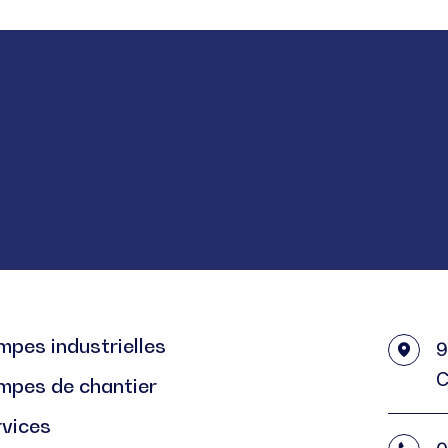
pes industrielles
9
C
mpes de chantier
rvices