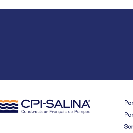
Pom
Po
Se