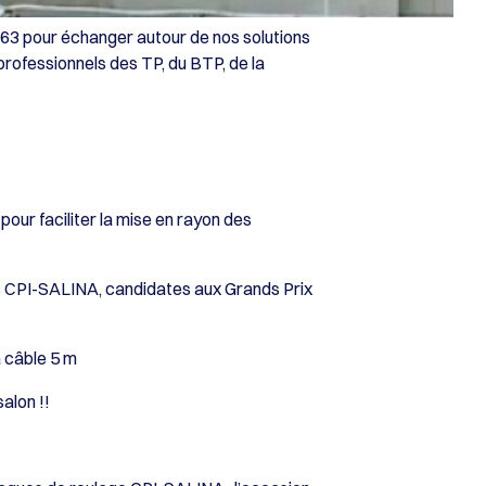
d 63 pour échanger autour de nos solutions
rofessionnels des TP, du BTP, de la
ur faciliter la mise en rayon des
ls CPI-SALINA, candidates aux Grands Prix
 câble 5 m
alon !!