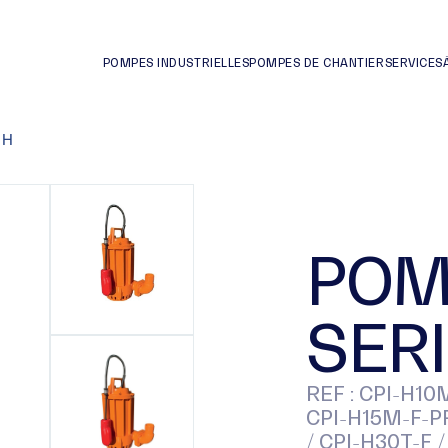
POMPES INDUSTRIELLES
POMPES DE CHANTIER
SERVICES
 H
POM
SERI
REF : CPI-H10M
CPI-H15M-F-PR
/ CPI-H30T-F 