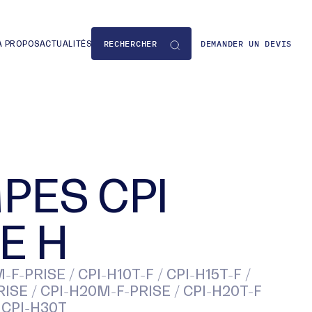
DEMANDER UN DEVIS
À PROPOS
ACTUALITÉS
PES CPI
E H
-F-PRISE / CPI-H10T-F / CPI-H15T-F /
ISE / CPI-H20M-F-PRISE / CPI-H20T-F
/ CPI-H30T