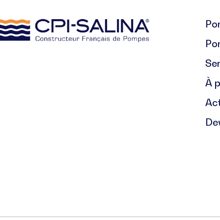
Pom
Po
Se
À 
Act
De