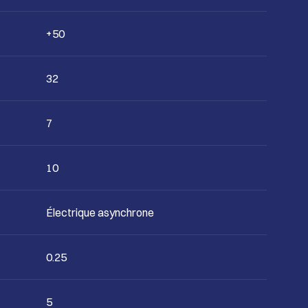
+50
32
7
10
Électrique asynchrone
0.25
5