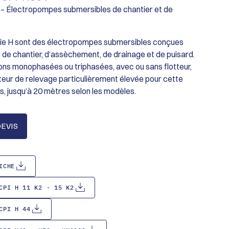
– Électropompes submersibles de chantier et de
ie H sont des électropompes submersibles conçues
s de chantier, d’assèchement, de drainage et de puisard.
ons monophasées ou triphasées, avec ou sans flotteur,
uteur de relevage particulièrement élevée pour cette
, jusqu’à 20 mètres selon les modèles.
EVIS
ICHE
CPI H 11 K2 - 15 K2
CPI H 44