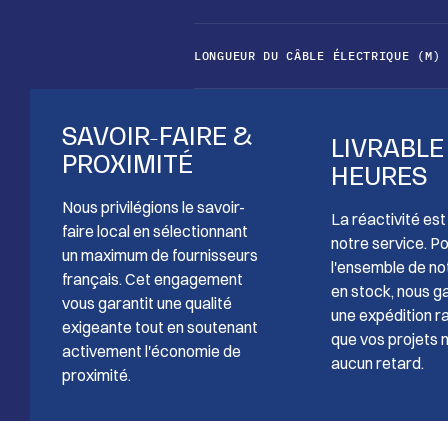
LONGUEUR DU CÂBLE ÉLECTRIQUE (M)
SAVOIR-FAIRE &
LIVRABLE
PROXIMITÉ
HEURES
Nous privilégions le savoir-
La réactivité es
faire local en sélectionnant
notre service. P
un maximum de fournisseurs
l'ensemble de no
français. Cet engagement
en stock, nous g
vous garantit une qualité
une expédition ra
exigeante tout en soutenant
que vos projets 
activement l'économie de
aucun retard.
proximité.