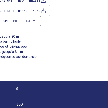
CPI H40 - H50 - HN1100
CPI SÉRIE H11K2 - 15K2
- CPI H11L - H15L
jusqu’à 20 m
 bain d’huile
s et triphasées
s jusqu’à 6 mm
 fréquence sur demande
9
150