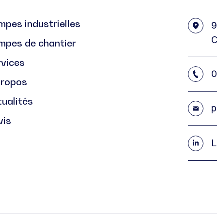
pes industrielles
9
C
mpes de chantier
rvices
0
propos
ualités
p
vis
L