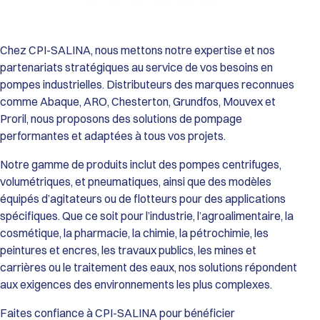
Performances de la Gamme HDX :
Débit Maxi : De 9 600 L/h (HDX40) jusqu’à 34 700 L/h (HDX80).
Pression Différentielle : Jusqu’à 15 bar.
Viscosité : Capacité de transfert jusqu’à 55 000 cSt (modèle
Chez CPI-SALINA, nous mettons notre expertise et nos
HDX80).
partenariats stratégiques au service de vos besoins en
Température de service : De 0°C à 70°C (Standard) et jusqu’à
pompes industrielles. Distributeurs des marques reconnues
80°C (avec tuyau EPDM).
comme Abaque, ARO, Chesterton, Grundfos, Mouvex et
Passage de solides : Particules dures jusqu’à 12 mm et
Proril, nous proposons des solutions de pompage
particules souples jusqu’à 20 mm.
Construction et Matériaux :
performantes et adaptées à tous vos projets.
Corps de pompe : Fonte GS.
Roue et Couvercle : Fonte GS et Acier haute résistance.
Notre gamme de produits inclut des pompes centrifuges,
Tuyaux Configurables (selon l’application) : Caoutchouc
volumétriques, et pneumatiques, ainsi que des modèles
Naturel (Standard), EPDM, Buna N (NBR), Buna N Alimentaire
équipés d’agitateurs ou de flotteurs pour des applications
(FDA), ou Hypalon.
spécifiques. Que ce soit pour l’industrie, l’agroalimentaire, la
Raccordements : Brides robustes ISO PN16 (Standard) ou ISO
cosmétique, la pharmacie, la chimie, la pétrochimie, les
PN20 / ANSI 150 (Option).
Atouts Opérationnels :
peintures et encres, les travaux publics, les mines et
Fiabilité Maximale : Absence totale de garnitures mécaniques,
carrières ou le traitement des eaux, nos solutions répondent
de clapets ou de vannes, éliminant les risques de fuites et de
aux exigences des environnements les plus complexes.
blocages.
Maintenance Simplifiée : Le tuyau est l’unique pièce d’usure,
Faites confiance à CPI-SALINA pour bénéficier