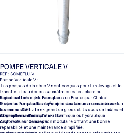
POMPE VERTICALE V
REF : SOMEFLU-V
Pompe Verticale V :
Les pompes de la série V sont conçues pour le relevage et le
transfert d’eau douce, saumâtre ou salée, claire ou
légèrement chargée. Fabriquées en France par Chabot
Spécifications et Motorisation :
Propeller Pumps, elles répondent aux besoins de nombreux
Motorisation standard : Équipée de moteurs normalisés selon
domaines d’activité exigeant de gros débits sous de faibles et
les normes CEI.
moyennes hauteurs d’élévation.
Alternatives : Motorisation thermique ou hydraulique
Conception mécanique :
disponible sur demande.
Architecture : Conception modulaire offrant une bonne
réparabilité et une maintenance simplifiée.