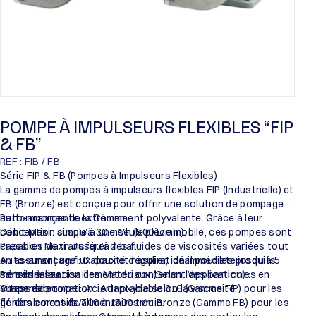
POMPE À IMPULSEURS FLEXIBLES “FIP
& FB”
REF : FIB / FB
Série FIP & FB (Pompes à Impulseurs Flexibles)
La gamme de pompes à impulseurs flexibles FIP (Industrielle) et
FB (Bronze) est conçue pour offrir une solution de pompage
auto-amorçante extrêmement polyvalente. Grâce à leur
Performances de la Gamme :
conception simple à une seule pièce mobile, ces pompes sont
Débit Maxi : Jusqu’à 30 m³/h (500 L/min).
capables de transférer des fluides de viscosités variées tout
Pression Maxi : Jusqu’à 4 bar.
en assurant un flux doux et régulier, idéal pour les produits
Auto-amorçage : Capacité d’aspiration immédiate jusqu’à 5
sensibles au cisaillement ou contenant des particules en
mètres à sec.
Personnalisation des Matériaux (Selon l’application) :
suspension.
Vitesse de rotation : Adaptable selon la viscosité,
Corps de pompe : Acier Inoxydable 316 (Gamme FIP) pour les
généralement de 700 à 1500 tr/min.
fluides corrosifs/alimentaires ou Bronze (Gamme FB) pour les