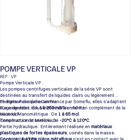
POMPE VERTICALE VP
REF : VP
Pompe Verticale VP :
Les pompes centrifuges verticales de la série VP sont
destinées au transfert de liquides clairs ou légèrement
chargés. Fabriquées en France par Someflu, elles s’adaptent
Performances de la Gamme :
aux exigences industrielles et viennent en complément de la
Plage de débit : De
1 à 250 m3/h
en 50 Hz.
série VLP.
Hauteur Manométrique : De
1 à 65 mcl
.
Température de service : De
Construction et Matériaux :
-20°C à 120°C
.
Partie hydraulique : Entièrement réalisée en
matériaux
plastiques de fortes épaisseurs
, usinés dans la masse.
Sécurité :
Conformité ATEX :
Aucune pièce métallique
n’est en contact avec le