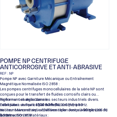
POMPE NP CENTRIFUGE
ANTICORROSIVE ET ANTI-ABRASIVE
REF : NP
Pompe NP avec Garniture Mécanique ou Entraînement
Magnétique Normalisée ISO 2858 :
Les pompes centrifuges monocellulaires de la série NP sont
conçues pour le transfert de fluides corrosifs clairs ou
légèrement chargés dans les secteurs industriels divers.
Performances de la Gamme :
Fabriquées en France par Someflu, ces pompes
Débit Maxi : Jusqu’à
1500 m3/h
(6600 GPM) à 50Hz.
anticorrosives et anti-abrasives répondent aux exigences de
Hauteur Manométrique / Différentielle : Jusqu’à
90 mlc
(295 ft)
la norme ISO 2858.
à 50Hz.
Construction et Matériaux :