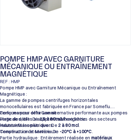
POMPE HMP AVEC GARNITURE
MÉCANIQUE OU ENTRAÎNEMENT
MAGNÉTIQUE
REF : HMP
Pompe HMP avec Garniture Mécanique ou Entraînement
Magnétique :
La gamme de pompes centrifuges horizontales
monocellulaires est fabriquée en France par Someflu.
Conçues pour offrir une alternative performante aux pompes
Performances de la Gamme :
verticales, elles s’adaptent aux exigences des secteurs
Plage de débit : De
1,5 à 80 m3/h
en 50 Hz.
industriels les plus divers.
Hauteur Manométrique : De
2 à 80 mcl
.
Température de service : De
Construction et Matériaux :
-20°C à +100°C
.
Partie hydraulique : Entièrement réalisée en
matériaux