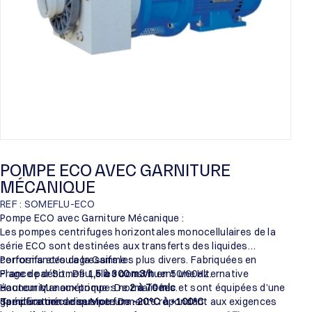
POMPE ECO AVEC GARNITURE
MÉCANIQUE
REF : SOMEFLU-ECO
Pompe ECO avec Garniture Mécanique :
Les pompes centrifuges horizontales monocellulaires de la
série ECO sont destinées aux transferts des liquides
corrosifs et/ou agressifs les plus divers. Fabriquées en
Performances de la Gamme :
France par Someflu, elles constituent une alternative
Plage de débit : De
1,5 à 300 m3/h
en 50/60Hz.
économique aux pompes normalisées et sont équipées d’une
Hauteur Manométrique : De
2 à 70 mlc
.
garniture mécanique performante répondant aux exigences
Température de service : De
Spécifications des Moteurs :
-20°C à +100°C
.