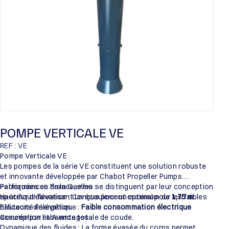
POMPE VERTICALE VE
REF : VE
Pompe Verticale VE :
Les pompes de la série VE constituent une solution robuste
et innovante développée par Chabot Propeller Pumps.
Fabriquées en France, elles se distinguent par leur conception
Performances de la Gamme :
spécifique favorisant un écoulement optimal pour les faibles
Hauteur d’élévation : Conçue pour un maximum de
1,75 m
.
hauteurs d’élévation.
Efficacité énergétique :
Faible consommation électrique
assurée par l’absence totale de coude.
Conception et Avantages :
Dynamique des fluides : La forme évasée du corps permet